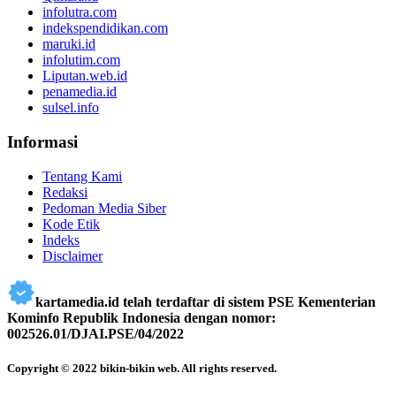
infolutra.com
indekspendidikan.com
maruki.id
infolutim.com
Liputan.web.id
penamedia.id
sulsel.info
Informasi
Tentang Kami
Redaksi
Pedoman Media Siber
Kode Etik
Indeks
Disclaimer
kartamedia.id telah terdaftar di sistem PSE Kementerian
Kominfo Republik Indonesia dengan nomor:
002526.01/DJAI.PSE/04/2022
Copyright © 2022 bikin-bikin web. All rights reserved.