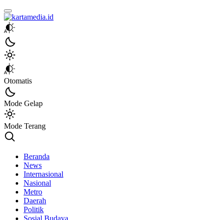
kartamedia.id
Jujur Mengabari
Otomatis
Mode Gelap
Mode Terang
Beranda
News
Internasional
Nasional
Metro
Daerah
Politik
Sosial Budaya