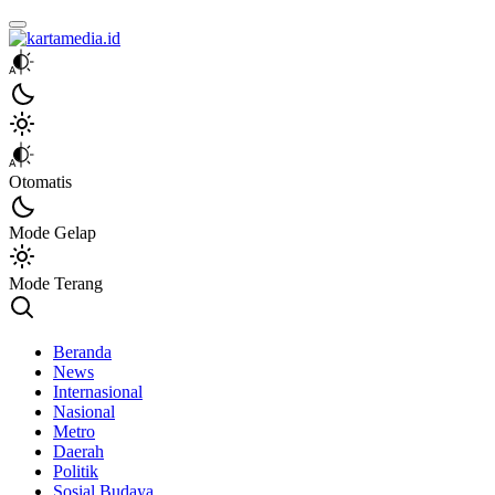
kartamedia.id
Jujur Mengabari
Otomatis
Mode Gelap
Mode Terang
Beranda
News
Internasional
Nasional
Metro
Daerah
Politik
Sosial Budaya