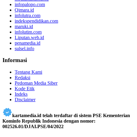
infopalopo.com
Qimara.id
infolutra.com
indekspendidikan.com
maruki.id
infolutim.com
Liputan.web.id
penamedia.id
sulsel.info
Informasi
Tentang Kami
Redaksi
Pedoman Media Siber
Kode Etik
Indeks
Disclaimer
kartamedia.id telah terdaftar di sistem PSE Kementerian
Kominfo Republik Indonesia dengan nomor:
002526.01/DJAI.PSE/04/2022