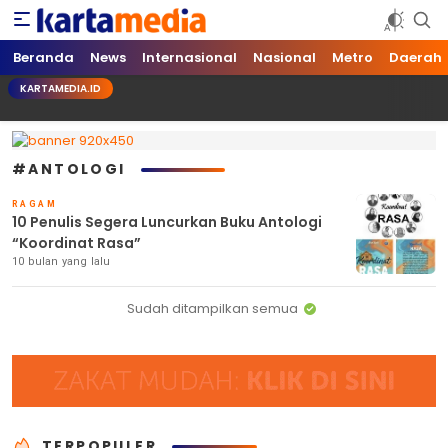
kartamedia.id
Jujur Mengabari
Beranda
News
Internasional
Nasional
Metro
Daerah
KARTAMEDIA.ID
#ANTOLOGI
RAGAM
10 Penulis Segera Luncurkan Buku Antologi
“Koordinat Rasa”
10 bulan yang lalu
Sudah ditampilkan semua
TERPOPULER