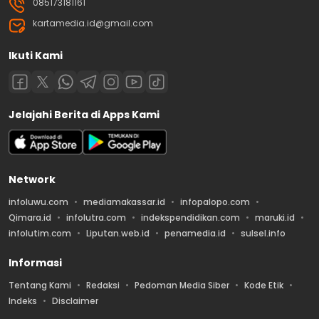
085173181161
kartamedia.id@gmail.com
Ikuti Kami
Jelajahi Berita di Apps Kami
Network
infoluwu.com
mediamakassar.id
infopalopo.com
Qimara.id
infolutra.com
indekspendidikan.com
maruki.id
infolutim.com
Liputan.web.id
penamedia.id
sulsel.info
Informasi
Tentang Kami
Redaksi
Pedoman Media Siber
Kode Etik
Indeks
Disclaimer