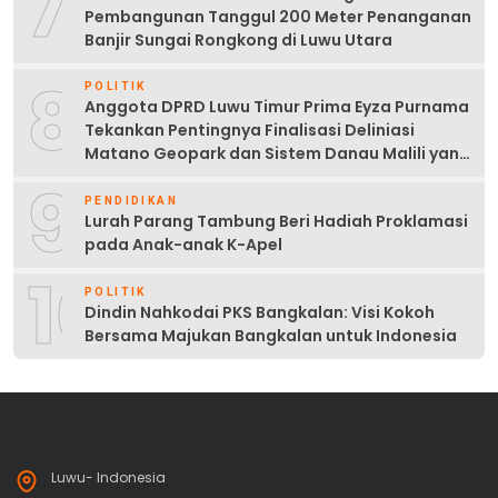
7
Pembangunan Tanggul 200 Meter Penanganan
Banjir Sungai Rongkong di Luwu Utara
8
POLITIK
Anggota DPRD Luwu Timur Prima Eyza Purnama
Tekankan Pentingnya Finalisasi Deliniasi
Matano Geopark dan Sistem Danau Malili yang
Berkelanjutan
9
PENDIDIKAN
Lurah Parang Tambung Beri Hadiah Proklamasi
pada Anak-anak K-Apel
10
POLITIK
Dindin Nahkodai PKS Bangkalan: Visi Kokoh
Bersama Majukan Bangkalan untuk Indonesia
Luwu- Indonesia