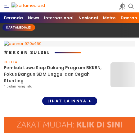
kartamedia.id
Jujur Mengabari
Beranda
News
Internasional
Nasional
Metro
Daerah
KARTAMEDIA.ID
#BKKBN SULSEL
BERITA
Pemkab Luwu Siap Dukung Program BKKBN,
Fokus Bangun SDM Unggul dan Cegah
Stunting
1 bulan yang lalu
LIHAT LAINNYA +