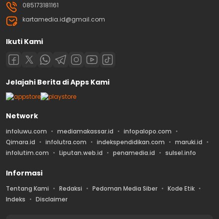
085173181161
kartamedia.id@gmail.com
Ikuti Kami
Jelajahi Berita di Apps Kami
Network
infoluwu.com
mediamakassar.id
infopalopo.com
Qimara.id
infolutra.com
indekspendidikan.com
maruki.id
infolutim.com
Liputan.web.id
penamedia.id
sulsel.info
Informasi
Tentang Kami
Redaksi
Pedoman Media Siber
Kode Etik
Indeks
Disclaimer