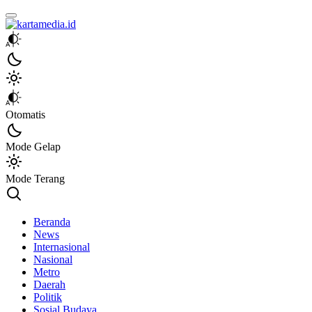
kartamedia.id
Jujur Mengabari
Otomatis
Mode Gelap
Mode Terang
Beranda
News
Internasional
Nasional
Metro
Daerah
Politik
Sosial Budaya