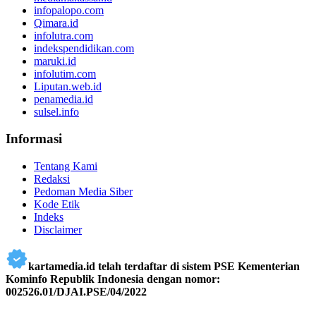
infopalopo.com
Qimara.id
infolutra.com
indekspendidikan.com
maruki.id
infolutim.com
Liputan.web.id
penamedia.id
sulsel.info
Informasi
Tentang Kami
Redaksi
Pedoman Media Siber
Kode Etik
Indeks
Disclaimer
kartamedia.id telah terdaftar di sistem PSE Kementerian
Kominfo Republik Indonesia dengan nomor:
002526.01/DJAI.PSE/04/2022