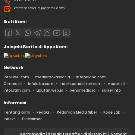
kartamedia.id@gmail.com
Ikuti Kami
Jelajahi Berita di Apps Kami
Network
infoluwu.com
mediamakassar.id
infopalopo.com
Qimara.id
infolutra.com
indekspendidikan.com
maruki.id
infolutim.com
Liputan.web.id
penamedia.id
sulsel.info
Informasi
Tentang Kami
Redaksi
Pedoman Media Siber
Kode Etik
Indeks
Disclaimer
kartamedia.id telah terdaftar di sistem PSE Kement