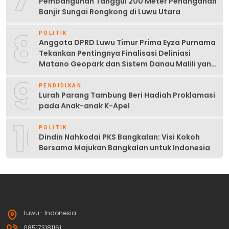
Pembangunan Tanggul 200 Meter Penanganan
Banjir Sungai Rongkong di Luwu Utara
8
POLITIK
Anggota DPRD Luwu Timur Prima Eyza Purnama
Tekankan Pentingnya Finalisasi Deliniasi
Matano Geopark dan Sistem Danau Malili yang
Berkelanjutan
9
PENDIDIKAN
Lurah Parang Tambung Beri Hadiah Proklamasi
pada Anak-anak K-Apel
10
POLITIK
Dindin Nahkodai PKS Bangkalan: Visi Kokoh
Bersama Majukan Bangkalan untuk Indonesia
Luwu- Indonesia
085173181161