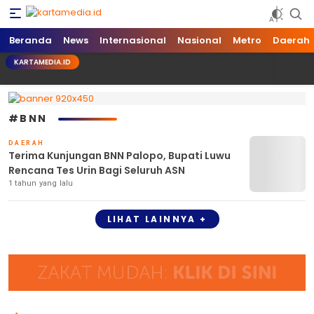
kartamedia.id
Jujur Mengabari
Beranda
News
Internasional
Nasional
Metro
Daerah
KARTAMEDIA.ID
#BNN
DAERAH
Terima Kunjungan BNN Palopo, Bupati Luwu
Rencana Tes Urin Bagi Seluruh ASN
1 tahun yang lalu
LIHAT LAINNYA +