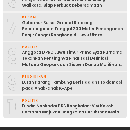
6
Walikota, Siap Perkuat Kebersamaan
7
DAERAH
Gubernur Sulsel Ground Breaking
Pembangunan Tanggul 200 Meter Penanganan
Banjir Sungai Rongkong di Luwu Utara
8
POLITIK
Anggota DPRD Luwu Timur Prima Eyza Purnama
Tekankan Pentingnya Finalisasi Deliniasi
Matano Geopark dan Sistem Danau Malili yang
Berkelanjutan
9
PENDIDIKAN
Lurah Parang Tambung Beri Hadiah Proklamasi
pada Anak-anak K-Apel
10
POLITIK
Dindin Nahkodai PKS Bangkalan: Visi Kokoh
Bersama Majukan Bangkalan untuk Indonesia