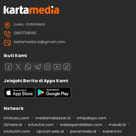
Luwu- Indonesia
085173181161
kartamedia.id@gmail.com
Ikuti Kami
Jelajahi Berita di Apps Kami
Network
infoluwu.com
mediamakassar.id
infopalopo.com
Qimara.id
infolutra.com
indekspendidikan.com
maruki.id
infolutim.com
Liputan.web.id
penamedia.id
sulsel.info