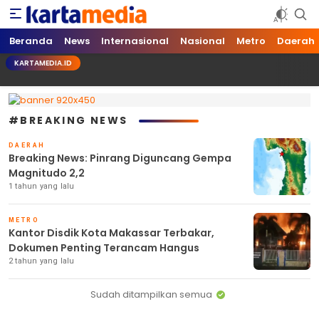
kartamedia.id
Jujur Mengabari
Beranda
News
Internasional
Nasional
Metro
Daerah
KARTAMEDIA.ID
#BREAKING NEWS
DAERAH
Breaking News: Pinrang Diguncang Gempa
Magnitudo 2,2
1 tahun yang lalu
METRO
Kantor Disdik Kota Makassar Terbakar,
Dokumen Penting Terancam Hangus
2 tahun yang lalu
Sudah ditampilkan semua