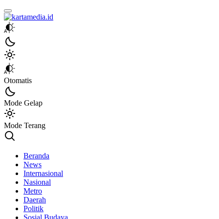
kartamedia.id
Jujur Mengabari
Otomatis
Mode Gelap
Mode Terang
Beranda
News
Internasional
Nasional
Metro
Daerah
Politik
Sosial Budaya