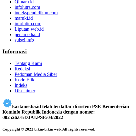
Qimara.id
infolutra.com
indekspendidikan.com
maruki.id
infolutim.com
Liputan.web.id
penamedia.id
sulsel.info
Informasi
Tentang Kami
Redaksi
Pedoman Media Siber
Kode Etik
Indeks
Disclaimer
kartamedia.id telah terdaftar di sistem PSE Kementerian
Kominfo Republik Indonesia dengan nomor:
002526.01/DJAI.PSE/04/2022
Copyright © 2022 bikin-bikin web. All rights reserved.