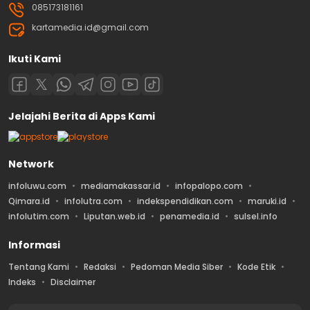
085173181161
kartamedia.id@gmail.com
Ikuti Kami
Jelajahi Berita di Apps Kami
Network
infoluwu.com
mediamakassar.id
infopalopo.com
Qimara.id
infolutra.com
indekspendidikan.com
maruki.id
infolutim.com
Liputan.web.id
penamedia.id
sulsel.info
Informasi
Tentang Kami
Redaksi
Pedoman Media Siber
Kode Etik
Indeks
Disclaimer