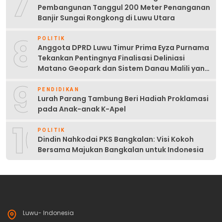
7
Pembangunan Tanggul 200 Meter Penanganan
Banjir Sungai Rongkong di Luwu Utara
8
POLITIK
Anggota DPRD Luwu Timur Prima Eyza Purnama
Tekankan Pentingnya Finalisasi Deliniasi
Matano Geopark dan Sistem Danau Malili yang
Berkelanjutan
9
PENDIDIKAN
Lurah Parang Tambung Beri Hadiah Proklamasi
pada Anak-anak K-Apel
10
POLITIK
Dindin Nahkodai PKS Bangkalan: Visi Kokoh
Bersama Majukan Bangkalan untuk Indonesia
Luwu- Indonesia