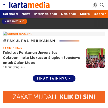
kartamedia.id
Jujur Mengabari
Beranda
News
Internasional
Nasional
Metro
Daerah
KARTAMEDIA.ID
#FAKULTAS PERIKANAN
PENDIDIKAN
Fakultas Perikanan Universitas
Cokroaminoto Makassar Siapkan Beasiswa
untuk Calon Maba
1 tahun yang lalu
LIHAT LAINNYA +