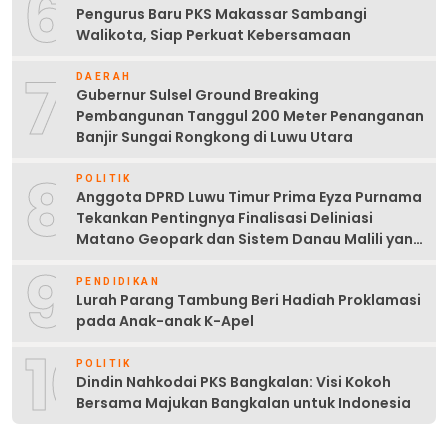
6
Pengurus Baru PKS Makassar Sambangi
Walikota, Siap Perkuat Kebersamaan
7
DAERAH
Gubernur Sulsel Ground Breaking
Pembangunan Tanggul 200 Meter Penanganan
Banjir Sungai Rongkong di Luwu Utara
8
POLITIK
Anggota DPRD Luwu Timur Prima Eyza Purnama
Tekankan Pentingnya Finalisasi Deliniasi
Matano Geopark dan Sistem Danau Malili yang
Berkelanjutan
9
PENDIDIKAN
Lurah Parang Tambung Beri Hadiah Proklamasi
pada Anak-anak K-Apel
10
POLITIK
Dindin Nahkodai PKS Bangkalan: Visi Kokoh
Bersama Majukan Bangkalan untuk Indonesia