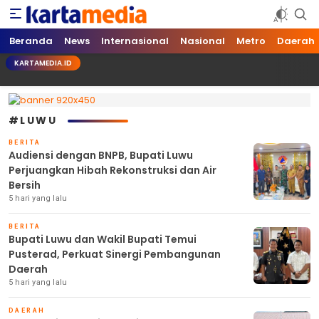
kartamedia.id
Jujur Mengabari
Beranda
News
Internasional
Nasional
Metro
Daerah
KARTAMEDIA.ID
#LUWU
BERITA
Audiensi dengan BNPB, Bupati Luwu
Perjuangkan Hibah Rekonstruksi dan Air
Bersih
5 hari yang lalu
BERITA
Bupati Luwu dan Wakil Bupati Temui
Pusterad, Perkuat Sinergi Pembangunan
Daerah
5 hari yang lalu
DAERAH