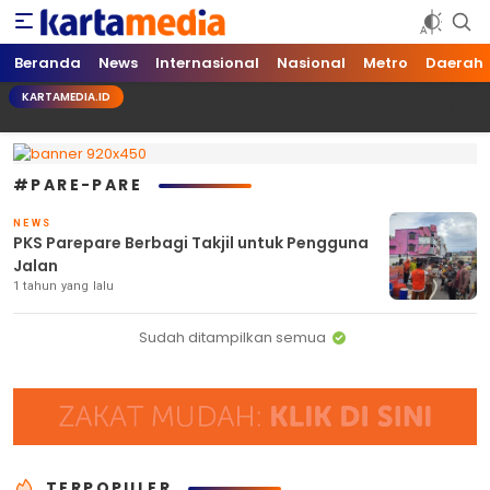
kartamedia.id
Jujur Mengabari
Beranda
News
Internasional
Nasional
Metro
Daerah
KARTAMEDIA.ID
#PARE-PARE
NEWS
PKS Parepare Berbagi Takjil untuk Pengguna
Jalan
1 tahun yang lalu
Sudah ditampilkan semua
TERPOPULER