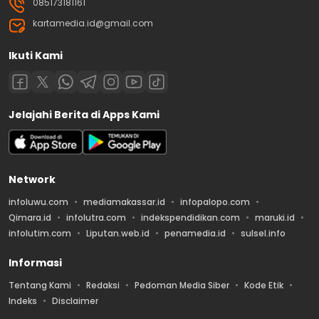
085173181161
kartamedia.id@gmail.com
Ikuti Kami
Jelajahi Berita di Apps Kami
Network
infoluwu.com
mediamakassar.id
infopalopo.com
Qimara.id
infolutra.com
indekspendidikan.com
maruki.id
infolutim.com
Liputan.web.id
penamedia.id
sulsel.info
Informasi
Tentang Kami
Redaksi
Pedoman Media Siber
Kode Etik
Indeks
Disclaimer