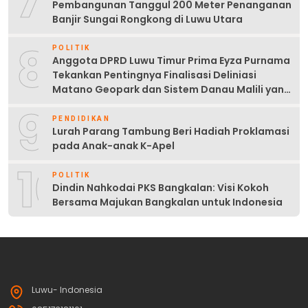
7
Pembangunan Tanggul 200 Meter Penanganan
Banjir Sungai Rongkong di Luwu Utara
8
POLITIK
Anggota DPRD Luwu Timur Prima Eyza Purnama
Tekankan Pentingnya Finalisasi Deliniasi
Matano Geopark dan Sistem Danau Malili yang
Berkelanjutan
9
PENDIDIKAN
Lurah Parang Tambung Beri Hadiah Proklamasi
pada Anak-anak K-Apel
10
POLITIK
Dindin Nahkodai PKS Bangkalan: Visi Kokoh
Bersama Majukan Bangkalan untuk Indonesia
Luwu- Indonesia