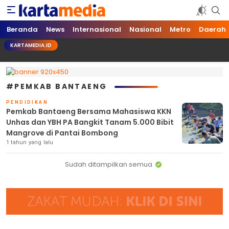
kartamedia.id
Jujur Mengabari
Beranda
News
Internasional
Nasional
Metro
Daerah
KARTAMEDIA.ID
#PEMKAB BANTAENG
PENDIDIKAN
Pemkab Bantaeng Bersama Mahasiswa KKN
Unhas dan YBH PA Bangkit Tanam 5.000 Bibit
Mangrove di Pantai Bombong
1 tahun yang lalu
Sudah ditampilkan semua