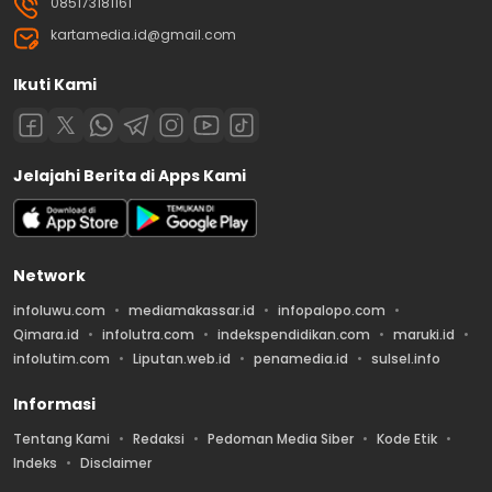
085173181161
kartamedia.id@gmail.com
Ikuti Kami
Jelajahi Berita di Apps Kami
Network
infoluwu.com
mediamakassar.id
infopalopo.com
Qimara.id
infolutra.com
indekspendidikan.com
maruki.id
infolutim.com
Liputan.web.id
penamedia.id
sulsel.info
Informasi
Tentang Kami
Redaksi
Pedoman Media Siber
Kode Etik
Indeks
Disclaimer