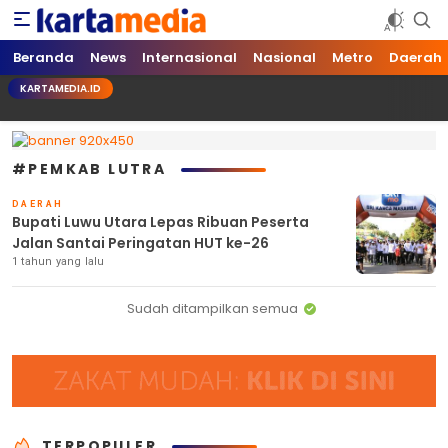
kartamedia.id
Jujur Mengabari
Beranda
News
Internasional
Nasional
Metro
Daerah
KARTAMEDIA.ID
#PEMKAB LUTRA
DAERAH
Bupati Luwu Utara Lepas Ribuan Peserta
Jalan Santai Peringatan HUT ke-26
1 tahun yang lalu
Sudah ditampilkan semua
TERPOPULER