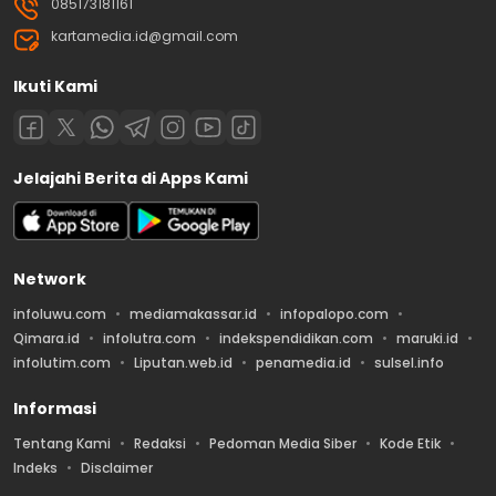
085173181161
kartamedia.id@gmail.com
Ikuti Kami
Jelajahi Berita di Apps Kami
Network
infoluwu.com
mediamakassar.id
infopalopo.com
Qimara.id
infolutra.com
indekspendidikan.com
maruki.id
infolutim.com
Liputan.web.id
penamedia.id
sulsel.info
Informasi
Tentang Kami
Redaksi
Pedoman Media Siber
Kode Etik
Indeks
Disclaimer