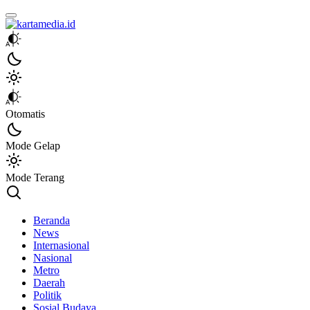
kartamedia.id
Jujur Mengabari
Otomatis
Mode Gelap
Mode Terang
Beranda
News
Internasional
Nasional
Metro
Daerah
Politik
Sosial Budaya