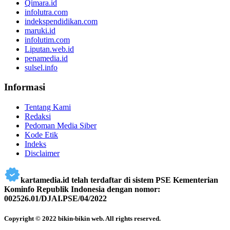
Qimara.id
infolutra.com
indekspendidikan.com
maruki.id
infolutim.com
Liputan.web.id
penamedia.id
sulsel.info
Informasi
Tentang Kami
Redaksi
Pedoman Media Siber
Kode Etik
Indeks
Disclaimer
kartamedia.id telah terdaftar di sistem PSE Kementerian
Kominfo Republik Indonesia dengan nomor:
002526.01/DJAI.PSE/04/2022
Copyright © 2022 bikin-bikin web. All rights reserved.