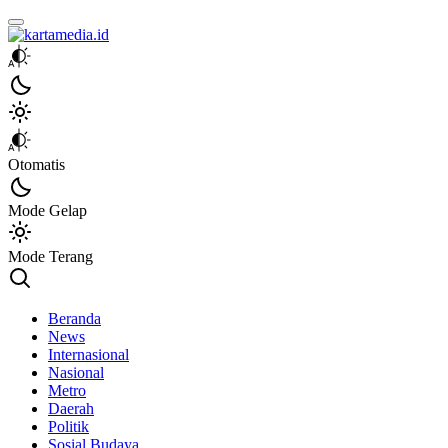
kartamedia.id
Jujur Mengabari
Otomatis
Mode Gelap
Mode Terang
Beranda
News
Internasional
Nasional
Metro
Daerah
Politik
Sosial Budaya