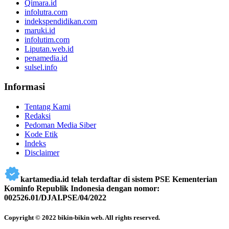
Qimara.id
infolutra.com
indekspendidikan.com
maruki.id
infolutim.com
Liputan.web.id
penamedia.id
sulsel.info
Informasi
Tentang Kami
Redaksi
Pedoman Media Siber
Kode Etik
Indeks
Disclaimer
kartamedia.id telah terdaftar di sistem PSE Kementerian
Kominfo Republik Indonesia dengan nomor:
002526.01/DJAI.PSE/04/2022
Copyright © 2022 bikin-bikin web. All rights reserved.