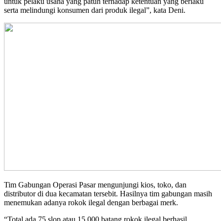
untuk pelaku usaha yang patuh terhadap ketentuan yang berlaku
serta melindungi konsumen dari produk ilegal”, kata Deni.
Tim Gabungan Operasi Pasar mengunjungi kios, toko, dan
distributor di dua kecamatan tersebit. Hasilnya tim gabungan masih
menemukan adanya rokok ilegal dengan berbagai merk.
“Total ada 75 slop atau 15.000 batang rokok ilegal berhasil