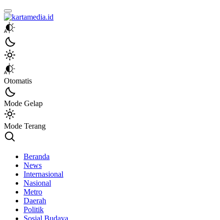
kartamedia.id
Jujur Mengabari
Otomatis
Mode Gelap
Mode Terang
Beranda
News
Internasional
Nasional
Metro
Daerah
Politik
Sosial Budaya