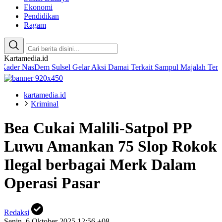
Ekonomi
Pendidikan
Ragam
Kartamedia.id
asDem Sulsel Gelar Aksi Damai Terkait Sampul Majalah Tempo
Amali
kartamedia.id
Kriminal
Bea Cukai Malili-Satpol PP
Luwu Amankan 75 Slop Rokok
Ilegal berbagai Merk Dalam
Operasi Pasar
Redaksi
Senin, 6 Oktober 2025 12:56 +08