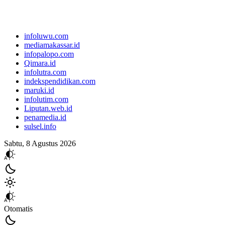
infoluwu.com
mediamakassar.id
infopalopo.com
Qimara.id
infolutra.com
indekspendidikan.com
maruki.id
infolutim.com
Liputan.web.id
penamedia.id
sulsel.info
Sabtu, 8 Agustus 2026
Otomatis