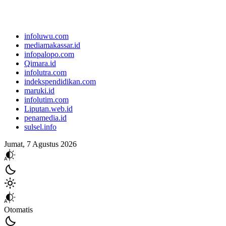
infoluwu.com
mediamakassar.id
infopalopo.com
Qimara.id
infolutra.com
indekspendidikan.com
maruki.id
infolutim.com
Liputan.web.id
penamedia.id
sulsel.info
Jumat, 7 Agustus 2026
Otomatis