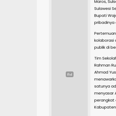
Maros, Suls
Sulawesi S
Bupati Wajo
pribadinya
Pertemuan 
kolaborasi
publik di b
Tim Sekolah
Rahman Rum
Ahmad Yusr
menawarkan
satunya ad
menyasar A
perangkat 
Kabupaten