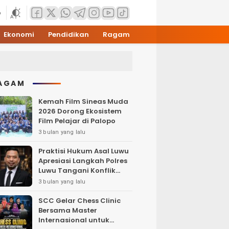
6
Ekonomi
Pendidikan
Ragam
AGAM
Kemah Film Sineas Muda
2026 Dorong Ekosistem
Film Pelajar di Palopo
3 bulan yang lalu
Praktisi Hukum Asal Luwu
Apresiasi Langkah Polres
Luwu Tangani Konflik
Sosial
3 bulan yang lalu
SCC Gelar Chess Clinic
Bersama Master
Internasional untuk