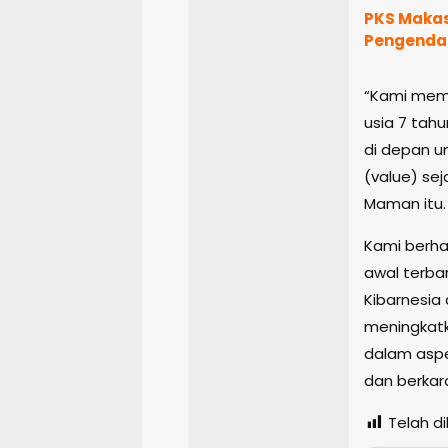
PKS Makas
Pengenda
“Kami memil
usia 7 tah
di depan u
(value) sej
Maman itu.
Kami berha
awal terba
Kibarnesia
meningkatk
dalam aspek
dan berkar
Telah dil