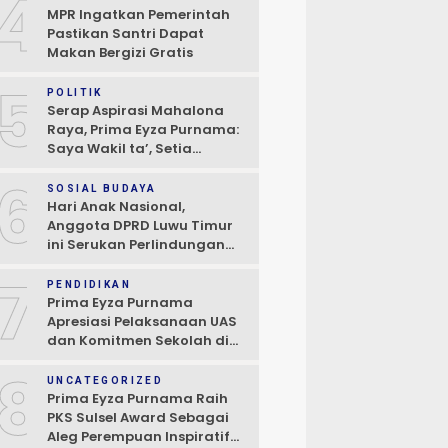
4
MPR Ingatkan Pemerintah
Pastikan Santri Dapat
Makan Bergizi Gratis
5
POLITIK
Serap Aspirasi Mahalona
Raya, Prima Eyza Purnama:
Saya Wakil ta’, Setia
Kepada Masyarakat
6
SOSIAL BUDAYA
Hari Anak Nasional,
Anggota DPRD Luwu Timur
ini Serukan Perlindungan
Anak dan Perempuan
7
PENDIDIKAN
Prima Eyza Purnama
Apresiasi Pelaksanaan UAS
dan Komitmen Sekolah di
Towuti dan Nuha
8
UNCATEGORIZED
Prima Eyza Purnama Raih
PKS Sulsel Award Sebagai
Aleg Perempuan Inspiratif