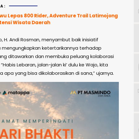
A:
u Lepas 800 Rider, Adventure Trail Latimojong
tensi Wisata Daerah
, H. Andi Rosman, menyambut baik inisiatif
Ia mengungkapkan ketertarikannya terhadap
ng ditawarkan dan membuka peluang kolaborasi
. “Habis Lebaran, jalan-jalan ki’ dulu ke Wajo, kita
kira apa yang bisa dikolaborasikan di sana,” ujarnya.