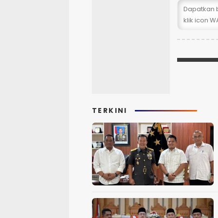
Dapatkan b
klik icon WA
TERKINI