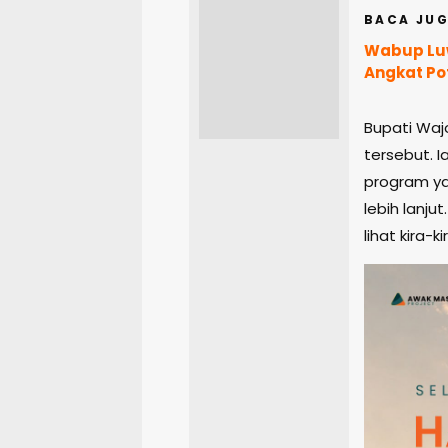
BACA JUG
Wabup Luw
Angkat Po
Bupati Wajo
tersebut. 
program ya
lebih lanjut
lihat kira-