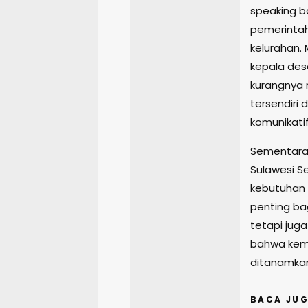
speaking ba
pemerintah
kelurahan.
kepala de
kurangnya r
tersendiri 
komunikatif
Sementara 
Sulawesi 
kebutuhan 
penting ba
tetapi jug
bahwa kem
ditanamkan 
BACA JUG