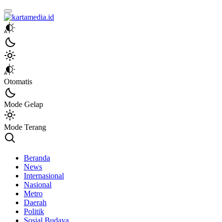
kartamedia.id
Jujur Mengabari
Otomatis
Mode Gelap
Mode Terang
Beranda
News
Internasional
Nasional
Metro
Daerah
Politik
Sosial Budaya