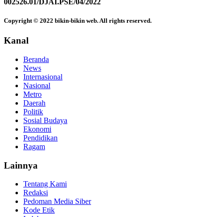
002526.01/DJAI.PSE/04/2022
Copyright © 2022 bikin-bikin web. All rights reserved.
Kanal
Beranda
News
Internasional
Nasional
Metro
Daerah
Politik
Sosial Budaya
Ekonomi
Pendidikan
Ragam
Lainnya
Tentang Kami
Redaksi
Pedoman Media Siber
Kode Etik