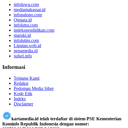
infoluwu.com
mediamakassar.id
infopalopo.com
Qimara.id
infolutra.com
indekspendidikan.com
maruki.id
infolutim.com
Liputan.web.id
penamedia.id
sulsel.info
Informasi
Tentang Kami
Redaksi
Pedoman Media Siber
Kode Etik
Indeks
Disclaimer
kartamedia.id telah terdaftar di sistem PSE Kementerian
Kominfo Republik Indonesia dengan nomor: