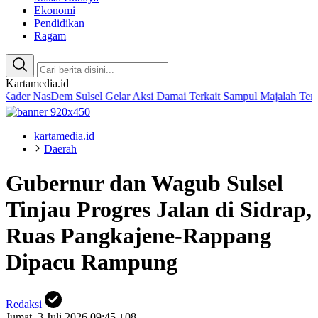
Ekonomi
Pendidikan
Ragam
Kartamedia.id
asDem Sulsel Gelar Aksi Damai Terkait Sampul Majalah Tempo
Amali
kartamedia.id
Daerah
Gubernur dan Wagub Sulsel
Tinjau Progres Jalan di Sidrap,
Ruas Pangkajene-Rappang
Dipacu Rampung
Redaksi
Jumat, 3 Juli 2026 09:45 +08