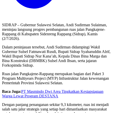
SIDRAP – Gubernur Sulawesi Selatan, Andi Sudirman Sulaiman,
meninjau langsung progres pembangunan ruas jalan Pangkajene-
Rappang di Kabupaten Sidenreng Rappang (Sidrap), Kamis
(2/7/2026).
Dalam peninjauan tersebut, Andi Sudirman didampingi Wakil
Gubernur Sulsel Fatmawati Rusdi, Bupati Sidrap Syaharuddin Alrif,
Wakil Bupati Sidrap Nur Kana’ah, Kepala Dinas Bina Marga dan
Bina Konstruksi (DBMBK) Sulsel Andi Ihsan, serta jajaran
Forkopimda Sidrap.
Ruas jalan Pangkajene-Rappang merupakan bagian dari Paket 3
Program Multiyears Project (MYP) Infrastruktur Jalan kewenangan
Pemerintah Provinsi Sulawesi Selatan.
Baca Juga:
PT Masmindo Dwi Area Tingkatkan Kesiapsiagaan
Warga Lewat Program DESTANA
Dengan panjang penanganan sekitar 9,3 kilometer, ruas ini menjadi
salah satu jalur strategis yang setiap hari dimanfaatkan masyarakat