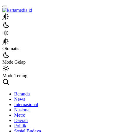
kartamedia.id
Jujur Mengabari
Otomatis
Mode Gelap
Mode Terang
Beranda
News
Internasional
Nasional
Metro
Daerah
Politik
Sosial Budaya