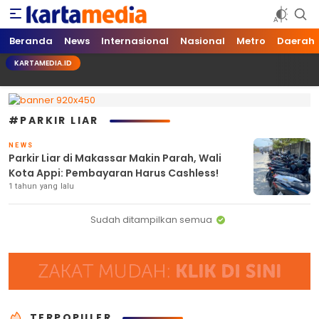
kartamedia.id
Jujur Mengabari
Beranda
News
Internasional
Nasional
Metro
Daerah
KARTAMEDIA.ID
#PARKIR LIAR
NEWS
Parkir Liar di Makassar Makin Parah, Wali
Kota Appi: Pembayaran Harus Cashless!
1 tahun yang lalu
Sudah ditampilkan semua
TERPOPULER