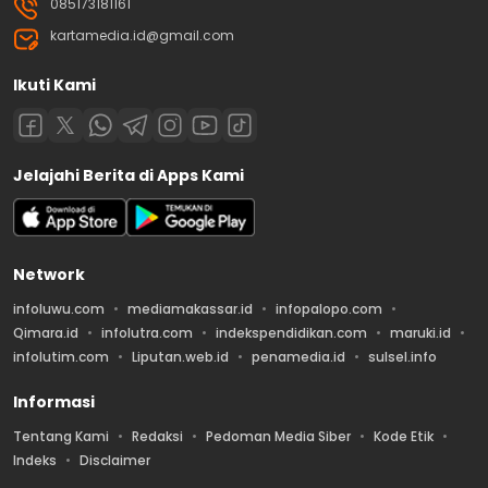
085173181161
kartamedia.id@gmail.com
Ikuti Kami
Jelajahi Berita di Apps Kami
Network
infoluwu.com
mediamakassar.id
infopalopo.com
Qimara.id
infolutra.com
indekspendidikan.com
maruki.id
infolutim.com
Liputan.web.id
penamedia.id
sulsel.info
Informasi
Tentang Kami
Redaksi
Pedoman Media Siber
Kode Etik
Indeks
Disclaimer