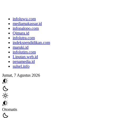
infoluwu.com
mediamakassar.id
infopalopo.com
Qimara.id
infolutra.com
indekspendidikan.com
maruki.id
infolutim.com
Liputan.web.id
penamedia.id
sulsel.info
Jumat, 7 Agustus 2026
Otomatis