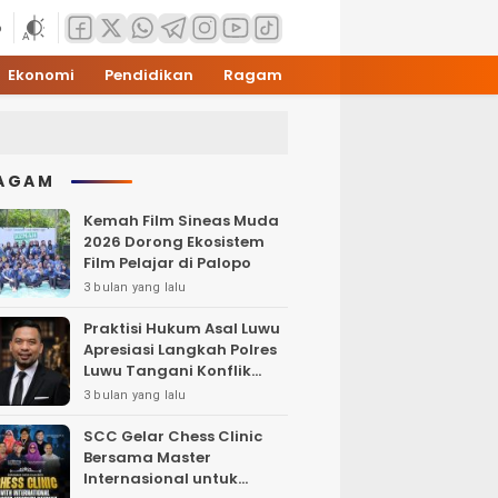
6
Ekonomi
Pendidikan
Ragam
AGAM
Kemah Film Sineas Muda
2026 Dorong Ekosistem
Film Pelajar di Palopo
3 bulan yang lalu
Praktisi Hukum Asal Luwu
Apresiasi Langkah Polres
Luwu Tangani Konflik
Sosial
3 bulan yang lalu
SCC Gelar Chess Clinic
Bersama Master
Internasional untuk