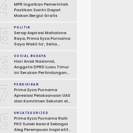
4
MPR Ingatkan Pemerintah
Pastikan Santri Dapat
Makan Bergizi Gratis
5
POLITIK
Serap Aspirasi Mahalona
Raya, Prima Eyza Purnama:
Saya Wakil ta’, Setia
Kepada Masyarakat
6
SOSIAL BUDAYA
Hari Anak Nasional,
Anggota DPRD Luwu Timur
ini Serukan Perlindungan
Anak dan Perempuan
7
PENDIDIKAN
Prima Eyza Purnama
Apresiasi Pelaksanaan UAS
dan Komitmen Sekolah di
Towuti dan Nuha
8
UNCATEGORIZED
Prima Eyza Purnama Raih
PKS Sulsel Award Sebagai
Aleg Perempuan Inspiratif