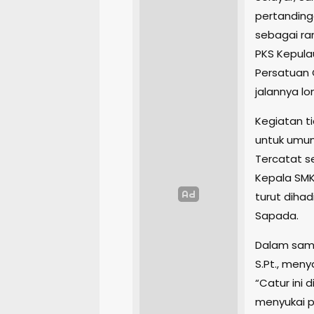
pertanding
sebagai ra
PKS Kepula
Persatuan 
jalannya l
Kegiatan ti
untuk umum
Tercatat s
Kepala SMK
turut dihad
Sapada.
Dalam samb
S.Pt., men
“Catur ini
menyukai p