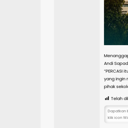
Menanggapi
Andi Sapa
“PERCASI it
yang ingin
pihak sekol
Telah dil
Dapatkan b
klik icon WA