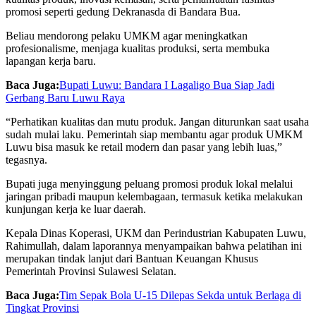
promosi seperti gedung Dekranasda di Bandara Bua.
Beliau mendorong pelaku UMKM agar meningkatkan
profesionalisme, menjaga kualitas produksi, serta membuka
lapangan kerja baru.
Baca Juga:
Bupati Luwu: Bandara I Lagaligo Bua Siap Jadi
Gerbang Baru Luwu Raya
“Perhatikan kualitas dan mutu produk. Jangan diturunkan saat usaha
sudah mulai laku. Pemerintah siap membantu agar produk UMKM
Luwu bisa masuk ke retail modern dan pasar yang lebih luas,”
tegasnya.
Bupati juga menyinggung peluang promosi produk lokal melalui
jaringan pribadi maupun kelembagaan, termasuk ketika melakukan
kunjungan kerja ke luar daerah.
Kepala Dinas Koperasi, UKM dan Perindustrian Kabupaten Luwu,
Rahimullah, dalam laporannya menyampaikan bahwa pelatihan ini
merupakan tindak lanjut dari Bantuan Keuangan Khusus
Pemerintah Provinsi Sulawesi Selatan.
Baca Juga:
Tim Sepak Bola U-15 Dilepas Sekda untuk Berlaga di
Tingkat Provinsi