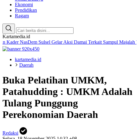
Ekonomi
Pendidikan
Ragam
Kartamedia.id
 NasDem Sulsel Gelar Aksi Damai Terkait Sampul Majalah Tempo
Ama
kartamedia.id
Daerah
Buka Pelatihan UMKM,
Patahudding : UMKM Adalah
Tulang Punggung
Perekonomian Daerah
Redaksi
Selasa, 18 November 2025 14:32 +08