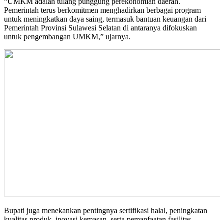
“UMKM adalah tulang punggung perekonomian daerah.
Pemerintah terus berkomitmen menghadirkan berbagai program
untuk meningkatkan daya saing, termasuk bantuan keuangan dari
Pemerintah Provinsi Sulawesi Selatan di antaranya difokuskan
untuk pengembangan UMKM,” ujarnya.
Bupati juga menekankan pentingnya sertifikasi halal, peningkatan
kualitas produk, inovasi kemasan, serta pemanfaatan fasilitas