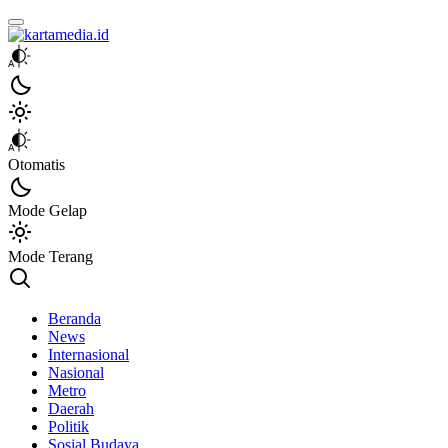
kartamedia.id
Jujur Mengabari
Otomatis
Mode Gelap
Mode Terang
Beranda
News
Internasional
Nasional
Metro
Daerah
Politik
Sosial Budaya