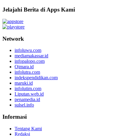
Jelajahi Berita di Apps Kami
Network
infoluwu.com
mediamakassar.id
infopalopo.com
Qimara.id
infolutra.com
indekspendidikan.com
maruki.id
infolutim.com
Liputan.web.id
penamedia.id
sulsel.info
Informasi
Tentang Kami
Redaksi