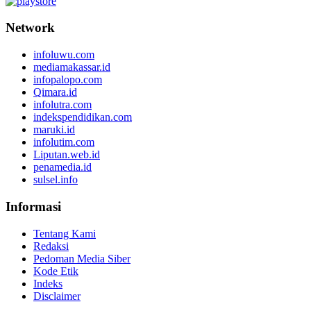
Network
infoluwu.com
mediamakassar.id
infopalopo.com
Qimara.id
infolutra.com
indekspendidikan.com
maruki.id
infolutim.com
Liputan.web.id
penamedia.id
sulsel.info
Informasi
Tentang Kami
Redaksi
Pedoman Media Siber
Kode Etik
Indeks
Disclaimer