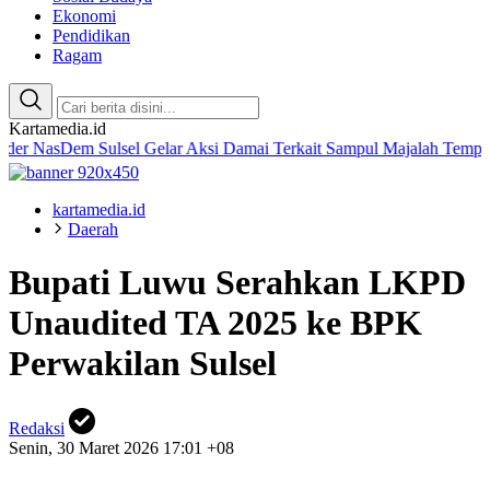
Ekonomi
Pendidikan
Ragam
Kartamedia.id
em Sulsel Gelar Aksi Damai Terkait Sampul Majalah Tempo
Amaliah
kartamedia.id
Daerah
Bupati Luwu Serahkan LKPD
Unaudited TA 2025 ke BPK
Perwakilan Sulsel
Redaksi
Senin, 30 Maret 2026 17:01 +08