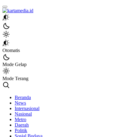
kartamedia.id
Jujur Mengabari
Otomatis
Mode Gelap
Mode Terang
Beranda
News
Internasional
Nasional
Metro
Daerah
Politik
Sosial Budaya