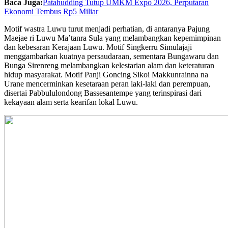
Baca Juga:
Patahudding Tutup UMKM Expo 2026, Perputaran
Ekonomi Tembus Rp5 Miliar
Motif wastra Luwu turut menjadi perhatian, di antaranya Pajung
Maejae ri Luwu Ma’tanra Sula yang melambangkan kepemimpinan
dan kebesaran Kerajaan Luwu. Motif Singkerru Simulajaji
menggambarkan kuatnya persaudaraan, sementara Bungawaru dan
Bunga Sirenreng melambangkan kelestarian alam dan keteraturan
hidup masyarakat. Motif Panji Goncing Sikoi Makkunrainna na
Urane mencerminkan kesetaraan peran laki-laki dan perempuan,
disertai Pabbululondong Bassesantempe yang terinspirasi dari
kekayaan alam serta kearifan lokal Luwu.