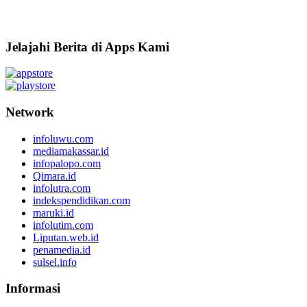
Jelajahi Berita di Apps Kami
Network
infoluwu.com
mediamakassar.id
infopalopo.com
Qimara.id
infolutra.com
indekspendidikan.com
maruki.id
infolutim.com
Liputan.web.id
penamedia.id
sulsel.info
Informasi