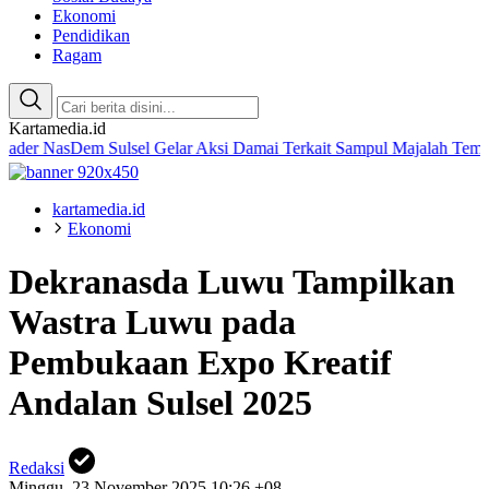
Ekonomi
Pendidikan
Ragam
Kartamedia.id
sDem Sulsel Gelar Aksi Damai Terkait Sampul Majalah Tempo
Amalia
kartamedia.id
Ekonomi
Dekranasda Luwu Tampilkan
Wastra Luwu pada
Pembukaan Expo Kreatif
Andalan Sulsel 2025
Redaksi
Minggu, 23 November 2025 10:26 +08