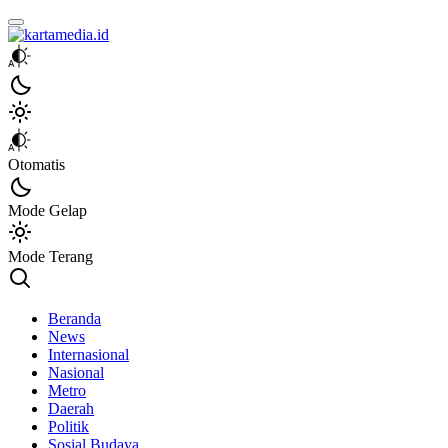
kartamedia.id
Jujur Mengabari
Otomatis
Mode Gelap
Mode Terang
Beranda
News
Internasional
Nasional
Metro
Daerah
Politik
Sosial Budaya