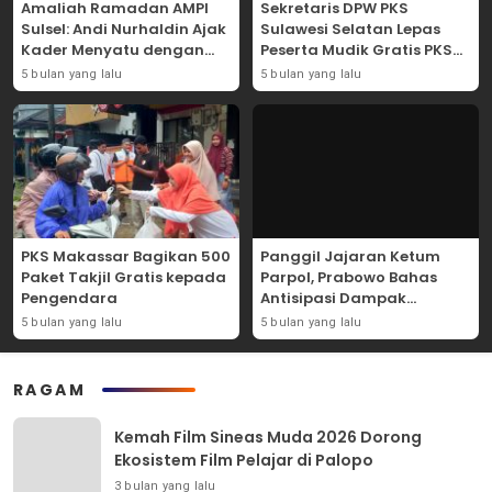
Amaliah Ramadan AMPI
Sekretaris DPW PKS
Sulsel: Andi Nurhaldin Ajak
Sulawesi Selatan Lepas
Kader Menyatu dengan
Peserta Mudik Gratis PKS
Kaum Dhuafa
2026
5 bulan yang lalu
5 bulan yang lalu
PKS Makassar Bagikan 500
Panggil Jajaran Ketum
Paket Takjil Gratis kepada
Parpol, Prabowo Bahas
Pengendara
Antisipasi Dampak
Geopolitik Dunia Usia
5 bulan yang lalu
5 bulan yang lalu
Konflik Iran-AS
RAGAM
Kemah Film Sineas Muda 2026 Dorong
Ekosistem Film Pelajar di Palopo
3 bulan yang lalu