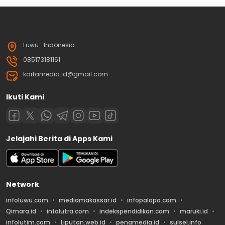
Luwu- Indonesia
085173181161
kartamedia.id@gmail.com
Ikuti Kami
Jelajahi Berita di Apps Kami
Network
infoluwu.com
mediamakassar.id
infopalopo.com
Qimara.id
infolutra.com
indekspendidikan.com
maruki.id
infolutim.com
Liputan.web.id
penamedia.id
sulsel.info