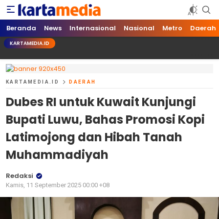
kartamedia.id
Jujur Mengabari
Beranda
News
Internasional
Nasional
Metro
Daerah
KARTAMEDIA.ID
KARTAMEDIA.ID
DAERAH
Dubes RI untuk Kuwait Kunjungi
Bupati Luwu, Bahas Promosi Kopi
Latimojong dan Hibah Tanah
Muhammadiyah
Redaksi
Kamis, 11 September 2025 00:00 +08