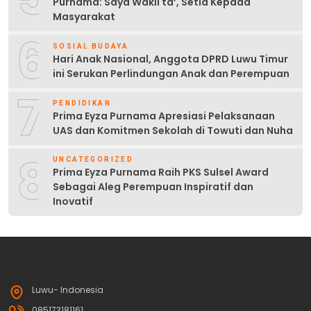
Purnama: Saya Wakil ta’, Setia Kepada
Masyarakat
6
SOSIAL BUDAYA
Hari Anak Nasional, Anggota DPRD Luwu Timur
ini Serukan Perlindungan Anak dan Perempuan
7
PENDIDIKAN
Prima Eyza Purnama Apresiasi Pelaksanaan
UAS dan Komitmen Sekolah di Towuti dan Nuha
8
UNCATEGORIZED
Prima Eyza Purnama Raih PKS Sulsel Award
Sebagai Aleg Perempuan Inspiratif dan
Inovatif
Luwu- Indonesia
085173181161