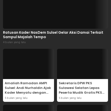
Ratusan Kader NasDem Sulsel Gelar Aksi Damai Terkait
Sampul Majalah Tempo
4 bulan yang lalu
Amaliah Ramadan AMPI
Sekretaris DPW PKS
Sulsel: Andi Nurhaldin Ajak
Sulawesi Selatan Lepas
Kader Menyatu dengan
Peserta Mudik Gratis PKS
Kaum Dhuafa
2026
5 bulan yang lalu
5 bulan yang lalu