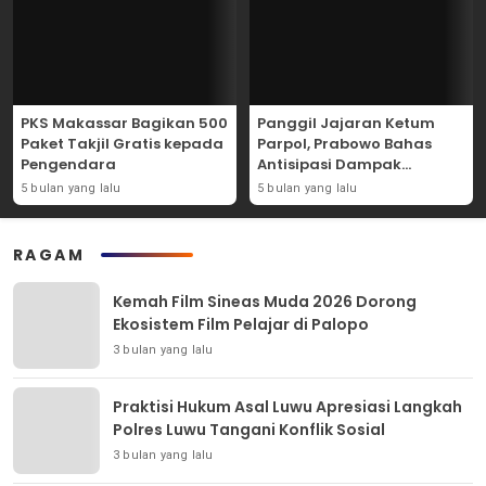
PKS Makassar Bagikan 500
Panggil Jajaran Ketum
Paket Takjil Gratis kepada
Parpol, Prabowo Bahas
Pengendara
Antisipasi Dampak
Geopolitik Dunia Usia
5 bulan yang lalu
5 bulan yang lalu
Konflik Iran-AS
RAGAM
Kemah Film Sineas Muda 2026 Dorong
Ekosistem Film Pelajar di Palopo
3 bulan yang lalu
Praktisi Hukum Asal Luwu Apresiasi Langkah
Polres Luwu Tangani Konflik Sosial
3 bulan yang lalu