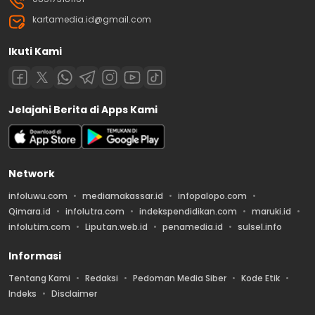
kartamedia.id@gmail.com
Ikuti Kami
Jelajahi Berita di Apps Kami
Network
infoluwu.com
mediamakassar.id
infopalopo.com
Qimara.id
infolutra.com
indekspendidikan.com
maruki.id
infolutim.com
Liputan.web.id
penamedia.id
sulsel.info
Informasi
Tentang Kami
Redaksi
Pedoman Media Siber
Kode Etik
Indeks
Disclaimer