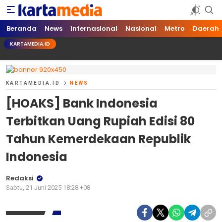
kartamedia.id
Jujur Mengabari
Beranda
News
Internasional
Nasional
Metro
Daerah
KARTAMEDIA.ID
KARTAMEDIA.ID
NEWS
[HOAKS] Bank Indonesia
Terbitkan Uang Rupiah Edisi 80
Tahun Kemerdekaan Republik
Indonesia
Redaksi
Sabtu, 21 Juni 2025 18:28 +08