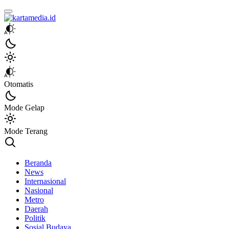
kartamedia.id
Jujur Mengabari
Otomatis
Mode Gelap
Mode Terang
Beranda
News
Internasional
Nasional
Metro
Daerah
Politik
Sosial Budaya