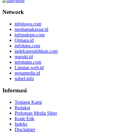
Network
infoluwu.com
mediamakassar.id
infopalopo.com
Qimara.id
infolutra.com
indekspendidikan.com
maruki.id
infolutim.com
Liputan.web.id
penamedia.id
sulsel.info
Informasi
Tentang Kami
Redaksi
Pedoman Media Siber
Kode Etik
Indeks
Disclaimer