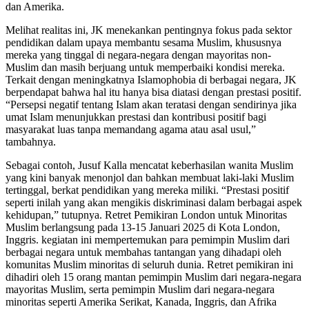
dan Amerika.
Melihat realitas ini, JK menekankan pentingnya fokus pada sektor
pendidikan dalam upaya membantu sesama Muslim, khususnya
mereka yang tinggal di negara-negara dengan mayoritas non-
Muslim dan masih berjuang untuk memperbaiki kondisi mereka.
Terkait dengan meningkatnya Islamophobia di berbagai negara, JK
berpendapat bahwa hal itu hanya bisa diatasi dengan prestasi positif.
“Persepsi negatif tentang Islam akan teratasi dengan sendirinya jika
umat Islam menunjukkan prestasi dan kontribusi positif bagi
masyarakat luas tanpa memandang agama atau asal usul,”
tambahnya.
Sebagai contoh, Jusuf Kalla mencatat keberhasilan wanita Muslim
yang kini banyak menonjol dan bahkan membuat laki-laki Muslim
tertinggal, berkat pendidikan yang mereka miliki. “Prestasi positif
seperti inilah yang akan mengikis diskriminasi dalam berbagai aspek
kehidupan,” tutupnya. Retret Pemikiran London untuk Minoritas
Muslim berlangsung pada 13-15 Januari 2025 di Kota London,
Inggris. kegiatan ini mempertemukan para pemimpin Muslim dari
berbagai negara untuk membahas tantangan yang dihadapi oleh
komunitas Muslim minoritas di seluruh dunia. Retret pemikiran ini
dihadiri oleh 15 orang mantan pemimpin Muslim dari negara-negara
mayoritas Muslim, serta pemimpin Muslim dari negara-negara
minoritas seperti Amerika Serikat, Kanada, Inggris, dan Afrika