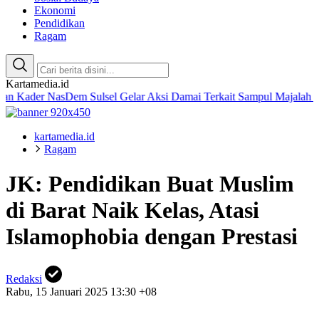
Ekonomi
Pendidikan
Ragam
Kartamedia.id
 NasDem Sulsel Gelar Aksi Damai Terkait Sampul Majalah Tempo
Am
kartamedia.id
Ragam
JK: Pendidikan Buat Muslim
di Barat Naik Kelas, Atasi
Islamophobia dengan Prestasi
Redaksi
Rabu, 15 Januari 2025 13:30 +08