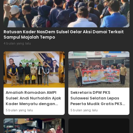
Ratusan Kader NasDem Sulsel Gelar Aksi Damai Terkait
Sampul Majalah Tempo
4 bulan yang lalu
Amaliah Ramadan AMPI
Sekretaris DPW PKS
Sulsel: Andi Nurhaldin Ajak
Sulawesi Selatan Lepas
Kader Menyatu dengan
Peserta Mudik Gratis PKS
Kaum Dhuafa
2026
5 bulan yang lalu
5 bulan yang lalu