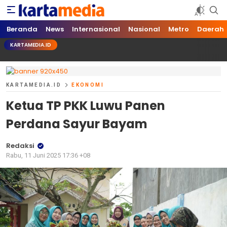
kartamedia.id
Jujur Mengabari
Beranda
News
Internasional
Nasional
Metro
Daerah
KARTAMEDIA.ID
KARTAMEDIA.ID
EKONOMI
Ketua TP PKK Luwu Panen
Perdana Sayur Bayam
Redaksi
Rabu, 11 Juni 2025 17:36 +08