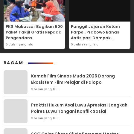
PKS Makassar Bagikan 500
Panggil Jajaran Ketum
Paket Takjil Gratis kepada
Parpol, Prabowo Bahas
Pengendara
Antisipasi Dampak
Geopolitik Dunia Usia
5 bulan yang lalu
5 bulan yang lalu
Konflik Iran-AS
RAGAM
Kemah Film Sineas Muda 2026 Dorong
Ekosistem Film Pelajar di Palopo
3 bulan yang lalu
Praktisi Hukum Asal Luwu Apresiasi Langkah
Polres Luwu Tangani Konflik Sosial
3 bulan yang lalu
SCC Gelar Chess Clinic Bersama Master