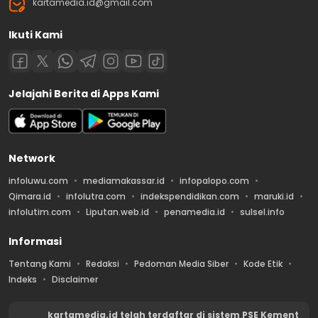
kartamedia.id@gmail.com
Ikuti Kami
Jelajahi Berita di Apps Kami
Network
infoluwu.com
mediamakassar.id
infopalopo.com
Qimara.id
infolutra.com
indekspendidikan.com
maruki.id
infolutim.com
Liputan.web.id
penamedia.id
sulsel.info
Informasi
Tentang Kami
Redaksi
Pedoman Media Siber
Kode Etik
Indeks
Disclaimer
kartamedia.id telah terdaftar di sistem PSE Kement