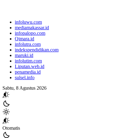
infoluwu.com
mediamakassar.id
infopalopo.com
Qimara.id
infolutra.com
indekspendidikan.com
maruki.id
infolutim.com
Liputan.web.id
penamedia.id
sulsel.info
Sabtu, 8 Agustus 2026
Otomatis