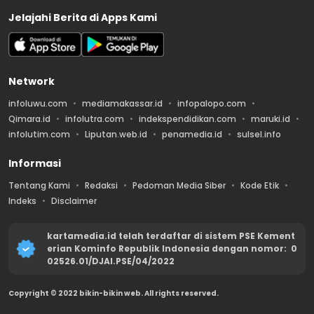
Jelajahi Berita di Apps Kami
Network
infoluwu.com
mediamakassar.id
infopalopo.com
Qimara.id
infolutra.com
indekspendidikan.com
maruki.id
infolutim.com
Liputan.web.id
penamedia.id
sulsel.info
Informasi
Tentang Kami
Redaksi
Pedoman Media Siber
Kode Etik
Indeks
Disclaimer
kartamedia.id telah terdaftar di sistem PSE Kement
erian Kominfo Republik Indonesia dengan nomor: 0
02526.01/DJAI.PSE/04/2022
Copyright © 2022 bikin-bikin web. All rights reserved.