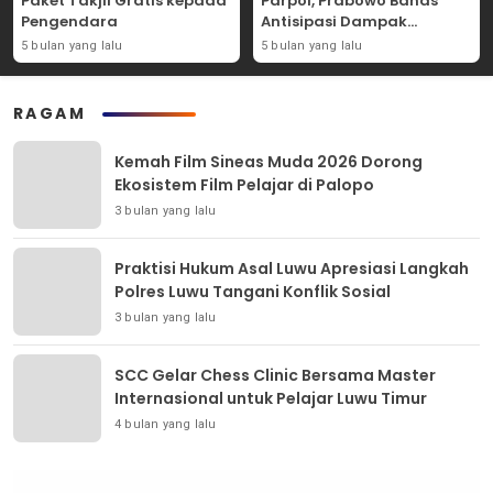
Paket Takjil Gratis kepada
Parpol, Prabowo Bahas
Pengendara
Antisipasi Dampak
Geopolitik Dunia Usia
5 bulan yang lalu
5 bulan yang lalu
Konflik Iran-AS
RAGAM
Kemah Film Sineas Muda 2026 Dorong
Ekosistem Film Pelajar di Palopo
3 bulan yang lalu
Praktisi Hukum Asal Luwu Apresiasi Langkah
Polres Luwu Tangani Konflik Sosial
3 bulan yang lalu
SCC Gelar Chess Clinic Bersama Master
Internasional untuk Pelajar Luwu Timur
4 bulan yang lalu