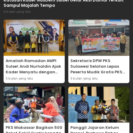
Ratusan Kader NasDem Sulsel Gelar Aksi Damai Terkait
Sampul Majalah Tempo
4 bulan yang lalu
Amaliah Ramadan AMPI
Sekretaris DPW PKS
Sulsel: Andi Nurhaldin Ajak
Sulawesi Selatan Lepas
Kader Menyatu dengan
Peserta Mudik Gratis PKS
Kaum Dhuafa
2026
5 bulan yang lalu
5 bulan yang lalu
PKS Makassar Bagikan 500
Panggil Jajaran Ketum