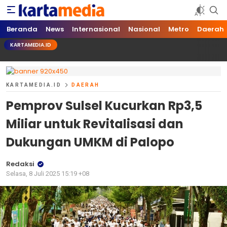
kartamedia.id
Jujur Mengabari
Beranda
News
Internasional
Nasional
Metro
Daerah
KARTAMEDIA.ID
KARTAMEDIA.ID
DAERAH
Pemprov Sulsel Kucurkan Rp3,5
Miliar untuk Revitalisasi dan
Dukungan UMKM di Palopo
Redaksi
Selasa, 8 Juli 2025 15:19 +08