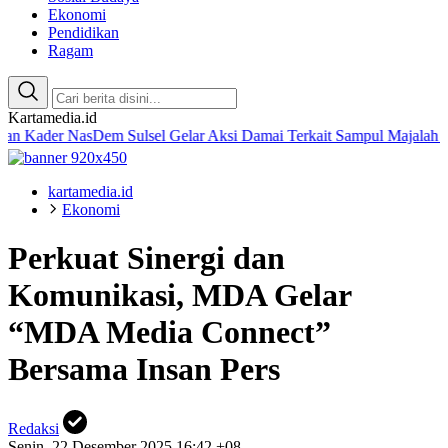
Ekonomi
Pendidikan
Ragam
Kartamedia.id
r NasDem Sulsel Gelar Aksi Damai Terkait Sampul Majalah Tempo
Am
kartamedia.id
Ekonomi
Perkuat Sinergi dan
Komunikasi, MDA Gelar
“MDA Media Connect”
Bersama Insan Pers
Redaksi
Senin, 22 Desember 2025 16:42 +08