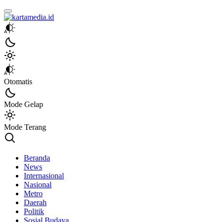
kartamedia.id
Jujur Mengabari
Otomatis
Mode Gelap
Mode Terang
Beranda
News
Internasional
Nasional
Metro
Daerah
Politik
Sosial Budaya