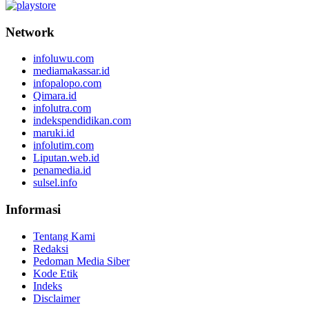
Network
infoluwu.com
mediamakassar.id
infopalopo.com
Qimara.id
infolutra.com
indekspendidikan.com
maruki.id
infolutim.com
Liputan.web.id
penamedia.id
sulsel.info
Informasi
Tentang Kami
Redaksi
Pedoman Media Siber
Kode Etik
Indeks
Disclaimer