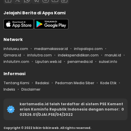
Jelajahi Berita di Apps Kami
Network
infoluwu.com
mediamakassar.id
infopalopo.com
Qimara.id
infolutra.com
indekspendidikan.com
maruki.id
infolutim.com
Liputan.web.id
penamedia.id
sulsel.info
Informasi
Tentang Kami
Redaksi
Pedoman Media Siber
Kode Etik
Indeks
Disclaimer
kartamedia.id telah terdaftar di sistem PSE Kement
erian Kominfo Republik Indonesia dengan nomor: 0
02526.01/DJAI.PSE/04/2022
Copyright © 2022 bikin-bikin web. All rights reserved.