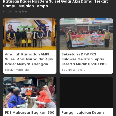
Ratusan Kader NasDem Sulsel Gelar Aksi Damai Terkait
Sampul Majalah Tempo
4 bulan yang lalu
Amaliah Ramadan AMPI
Sekretaris DPW PKS
Sulsel: Andi Nurhaldin Ajak
Sulawesi Selatan Lepas
Kader Menyatu dengan
Peserta Mudik Gratis PKS
Kaum Dhuafa
2026
5 bulan yang lalu
5 bulan yang lalu
PKS Makassar Bagikan 500
Panggil Jajaran Ketum