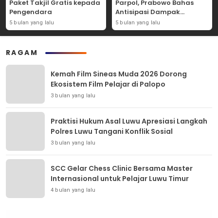
Paket Takjil Gratis kepada
Parpol, Prabowo Bahas
Pengendara
Antisipasi Dampak
Geopolitik Dunia Usia
5 bulan yang lalu
5 bulan yang lalu
Konflik Iran-AS
RAGAM
Kemah Film Sineas Muda 2026 Dorong
Ekosistem Film Pelajar di Palopo
3 bulan yang lalu
Praktisi Hukum Asal Luwu Apresiasi Langkah
Polres Luwu Tangani Konflik Sosial
3 bulan yang lalu
SCC Gelar Chess Clinic Bersama Master
Internasional untuk Pelajar Luwu Timur
4 bulan yang lalu