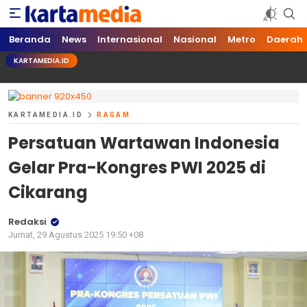
kartamedia.id
Jujur Mengabari
Beranda
News
Internasional
Nasional
Metro
Daerah
KARTAMEDIA.ID
KARTAMEDIA.ID
RAGAM
Persatuan Wartawan Indonesia
Gelar Pra-Kongres PWI 2025 di
Cikarang
Redaksi
Jumat, 29 Agustus 2025 19:50 +08