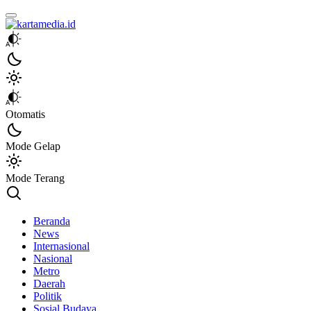
kartamedia.id
Jujur Mengabari
Otomatis
Mode Gelap
Mode Terang
Beranda
News
Internasional
Nasional
Metro
Daerah
Politik
Sosial Budaya