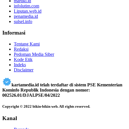
maruki.id
infolutim.com
Liputan.web.id
penamedia.id
sulsel.info
Informasi
Tentang Kami
Redaksi
Pedoman Media Siber
Kode Etik
Indeks
Disclaimer
kartamedia.id telah terdaftar di sistem PSE Kementerian
Kominfo Republik Indonesia dengan nomor:
002526.01/DJAI.PSE/04/2022
Copyright © 2022 bikin-bikin web. All rights reserved.
Kanal