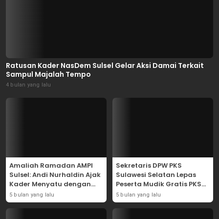
Ratusan Kader NasDem Sulsel Gelar Aksi Damai Terkait
Sampul Majalah Tempo
4 bulan yang lalu
Amaliah Ramadan AMPI
Sekretaris DPW PKS
Sulsel: Andi Nurhaldin Ajak
Sulawesi Selatan Lepas
Kader Menyatu dengan
Peserta Mudik Gratis PKS
Kaum Dhuafa
2026
5 bulan yang lalu
5 bulan yang lalu