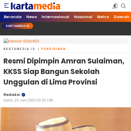
kartamedia.id
Jujur Mengabari
Beranda
News
Internasional
Nasional
Metro
Daerah
KARTAMEDIA.ID
KARTAMEDIA.ID
PENDIDIKAN
Resmi Dipimpin Amran Sulaiman,
KKSS Siap Bangun Sekolah
Unggulan di Lima Provinsi
Redaksi
Senin, 23 Juni 2025 05:55 +08