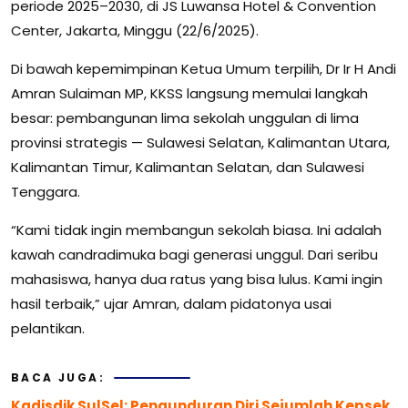
periode 2025–2030, di JS Luwansa Hotel & Convention
Center, Jakarta, Minggu (22/6/2025).
Di bawah kepemimpinan Ketua Umum terpilih, Dr Ir H Andi
Amran Sulaiman MP, KKSS langsung memulai langkah
besar: pembangunan lima sekolah unggulan di lima
provinsi strategis — Sulawesi Selatan, Kalimantan Utara,
Kalimantan Timur, Kalimantan Selatan, dan Sulawesi
Tenggara.
“Kami tidak ingin membangun sekolah biasa. Ini adalah
kawah candradimuka bagi generasi unggul. Dari seribu
mahasiswa, hanya dua ratus yang bisa lulus. Kami ingin
hasil terbaik,” ujar Amran, dalam pidatonya usai
pelantikan.
BACA JUGA:
Kadisdik SulSel: Pengunduran Diri Sejumlah Kepsek