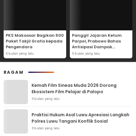
PKS Makassar Bagikan 500
Panggil Jajaran Ketum
Paket Takjil Gratis kepada
Parpol, Prabowo Bahas
Pengendara
Antisipasi Dampak
Geopolitik Dunia Usia
5 bulan yang lalu
5 bulan yang lalu
Konflik Iran-AS
RAGAM
Kemah Film Sineas Muda 2026 Dorong
Ekosistem Film Pelajar di Palopo
3 bulan yang lalu
Praktisi Hukum Asal Luwu Apresiasi Langkah
Polres Luwu Tangani Konflik Sosial
3 bulan yang lalu