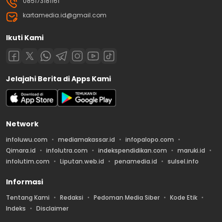
085173181161
kartamedia.id@gmail.com
Ikuti Kami
Jelajahi Berita di Apps Kami
Network
infoluwu.com
mediamakassar.id
infopalopo.com
Qimara.id
infolutra.com
indekspendidikan.com
maruki.id
infolutim.com
Liputan.web.id
penamedia.id
sulsel.info
Informasi
Tentang Kami
Redaksi
Pedoman Media Siber
Kode Etik
Indeks
Disclaimer