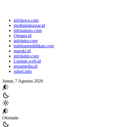
infoluwu.com
mediamakassar.id
infopalopo.com
Qimara.id
infolutra.com
indekspendidikan.com
maruki.id
infolutim.com
Liputan.web.id
penamedia.id
sulsel.info
Jumat, 7 Agustus 2026
Otomatis