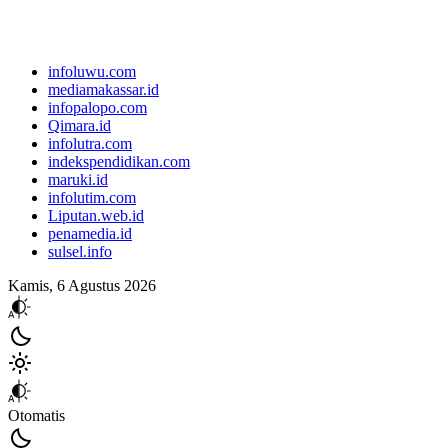
infoluwu.com
mediamakassar.id
infopalopo.com
Qimara.id
infolutra.com
indekspendidikan.com
maruki.id
infolutim.com
Liputan.web.id
penamedia.id
sulsel.info
Kamis, 6 Agustus 2026
Otomatis