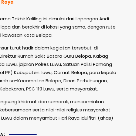
 Raya
ma Takbir Keliling ini dimulai dari Lapangan Andi
opa dan berakhir di lokasi yang sama, dengan rute
gi kawasan Kota Belopa.
sur turut hadir dalam kegiatan tersebut, di
Direktur Rumah Sakit Batara Guru Belopa, Kabag
 Luwu, jajaran Polres Luwu, Satuan Polisi Pamong
pol PP) Kabupaten Luwu, Camat Belopa, para kepala
urah se-Kecamatan Belopa, Dinas Perhubungan,
bakaran, PSC 119 Luwu, serta masyarakat.
angsung khidmat dan semarak, mencerminkan
ebersamaan serta nilai-nilai religius masyarakat
Luwu dalam menyambut Hari Raya Idulfitri. (ahas)
A: