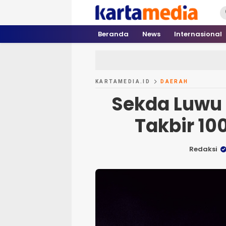
kartamedia.id
Jujur Mengabari
Beranda
News
Internasional
KARTAMEDIA.ID
DAERAH
Sekda Luwu
Takbir 10
Redaksi