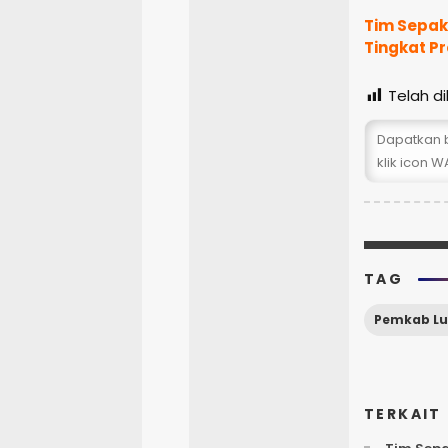
Tim Sepak 
Tingkat Pr
Telah dil
Dapatkan b
klik icon WA
TAG
Pemkab L
TERKAIT