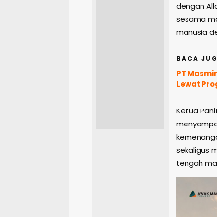
dengan All
sesama man
manusia d
BACA JUG
PT Masmin
Lewat Pr
Ketua Panit
menyampaik
kemenangan
sekaligus 
tengah ma