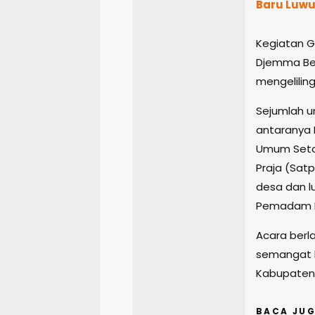
Baru Luwu
Kegiatan Ge
Djemma Bel
mengelilin
Sejumlah un
antaranya 
Umum Setda
Praja (Sat
desa dan l
Pemadam Ke
Acara berl
semangat k
Kabupaten 
BACA JUG