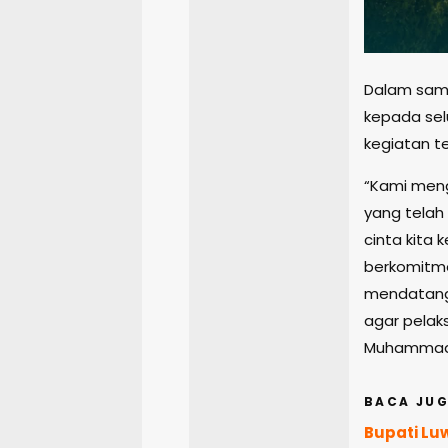
Dalam sam
kepada sel
kegiatan t
“Kami meng
yang telah
cinta kita
berkomitme
mendatang
agar pelak
Muhammad 
BACA JUG
Bupati Lu