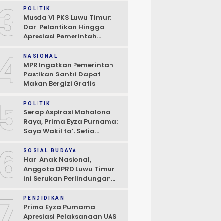
3
POLITIK
Musda VI PKS Luwu Timur:
Dari Pelantikan Hingga
Apresiasi Pemerintah
Daerah
4
NASIONAL
MPR Ingatkan Pemerintah
Pastikan Santri Dapat
Makan Bergizi Gratis
5
POLITIK
Serap Aspirasi Mahalona
Raya, Prima Eyza Purnama:
Saya Wakil ta’, Setia
Kepada Masyarakat
6
SOSIAL BUDAYA
Hari Anak Nasional,
Anggota DPRD Luwu Timur
ini Serukan Perlindungan
Anak dan Perempuan
7
PENDIDIKAN
Prima Eyza Purnama
Apresiasi Pelaksanaan UAS