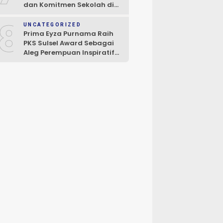
dan Komitmen Sekolah di
Towuti dan Nuha
8
UNCATEGORIZED
Prima Eyza Purnama Raih
PKS Sulsel Award Sebagai
Aleg Perempuan Inspiratif
dan Inovatif