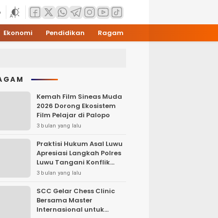
6
Ekonomi
Pendidikan
Ragam
AGAM
Kemah Film Sineas Muda
2026 Dorong Ekosistem
Film Pelajar di Palopo
3 bulan yang lalu
Praktisi Hukum Asal Luwu
Apresiasi Langkah Polres
Luwu Tangani Konflik
Sosial
3 bulan yang lalu
SCC Gelar Chess Clinic
Bersama Master
Internasional untuk