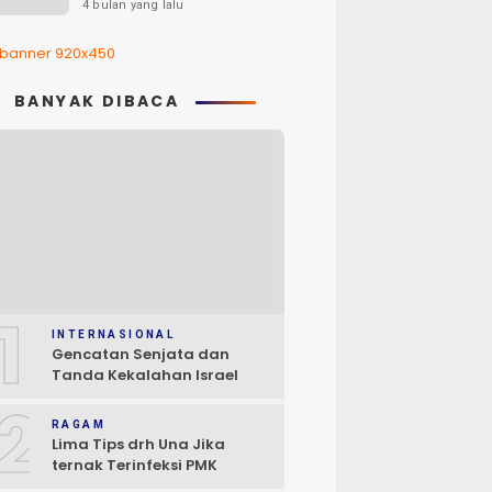
Pelajar Luwu Timur
4 bulan yang lalu
BANYAK DIBACA
1
INTERNASIONAL
Gencatan Senjata dan
Tanda Kekalahan Israel
2
RAGAM
Lima Tips drh Una Jika
ternak Terinfeksi PMK