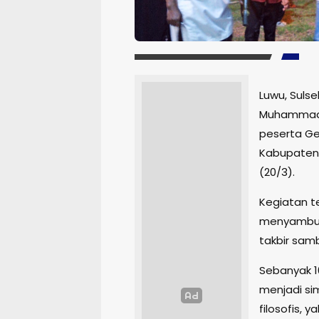
Luwu, Sulse
Muhammad R
peserta Ge
Kabupaten 
(20/3).
Kegiatan t
menyambut H
takbir samb
Sebanyak 1
menjadi si
filosofis, 