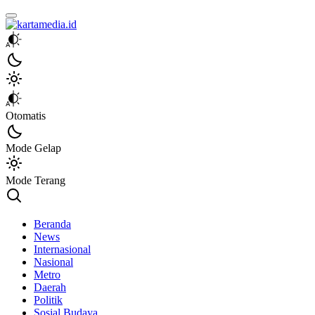
kartamedia.id
Jujur Mengabari
Otomatis
Mode Gelap
Mode Terang
Beranda
News
Internasional
Nasional
Metro
Daerah
Politik
Sosial Budaya