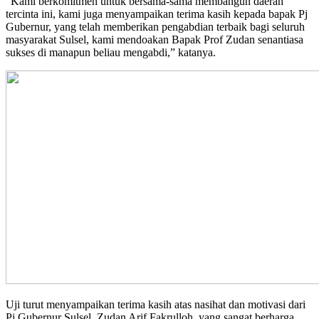
“Kami berkomitmen untuk bersama-sama membangun daerah
tercinta ini, kami juga menyampaikan terima kasih kepada bapak Pj
Gubernur, yang telah memberikan pengabdian terbaik bagi seluruh
masyarakat Sulsel, kami mendoakan Bapak Prof Zudan senantiasa
sukses di manapun beliau mengabdi,” katanya.
Uji turut menyampaikan terima kasih atas nasihat dan motivasi dari
Pj Gubernur Sulsel, Zudan Arif Fakrulloh, yang sangat berharga