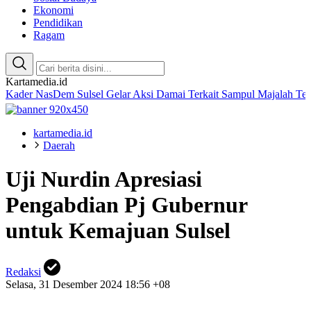
Ekonomi
Pendidikan
Ragam
Kartamedia.id
asDem Sulsel Gelar Aksi Damai Terkait Sampul Majalah Tempo
Amal
kartamedia.id
Daerah
Uji Nurdin Apresiasi
Pengabdian Pj Gubernur
untuk Kemajuan Sulsel
Redaksi
Selasa, 31 Desember 2024 18:56 +08