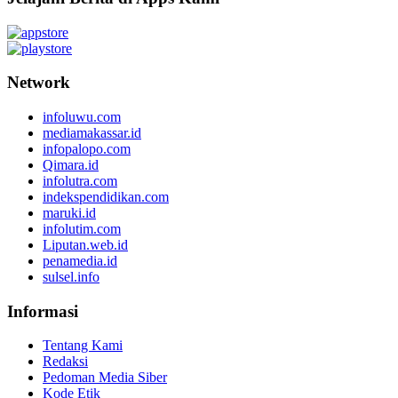
Network
infoluwu.com
mediamakassar.id
infopalopo.com
Qimara.id
infolutra.com
indekspendidikan.com
maruki.id
infolutim.com
Liputan.web.id
penamedia.id
sulsel.info
Informasi
Tentang Kami
Redaksi
Pedoman Media Siber
Kode Etik