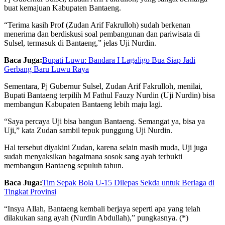
buat kemajuan Kabupaten Bantaeng.
“Terima kasih Prof (Zudan Arif Fakrulloh) sudah berkenan
menerima dan berdiskusi soal pembangunan dan pariwisata di
Sulsel, termasuk di Bantaeng,” jelas Uji Nurdin.
Baca Juga:
Bupati Luwu: Bandara I Lagaligo Bua Siap Jadi
Gerbang Baru Luwu Raya
Sementara, Pj Gubernur Sulsel, Zudan Arif Fakrulloh, menilai,
Bupati Bantaeng terpilih M Fathul Fauzy Nurdin (Uji Nurdin) bisa
membangun Kabupaten Bantaeng lebih maju lagi.
“Saya percaya Uji bisa bangun Bantaeng. Semangat ya, bisa ya
Uji,” kata Zudan sambil tepuk punggung Uji Nurdin.
Hal tersebut diyakini Zudan, karena selain masih muda, Uji juga
sudah menyaksikan bagaimana sosok sang ayah terbukti
membangun Bantaeng sepuluh tahun.
Baca Juga:
Tim Sepak Bola U-15 Dilepas Sekda untuk Berlaga di
Tingkat Provinsi
“Insya Allah, Bantaeng kembali berjaya seperti apa yang telah
dilakukan sang ayah (Nurdin Abdullah),” pungkasnya. (*)