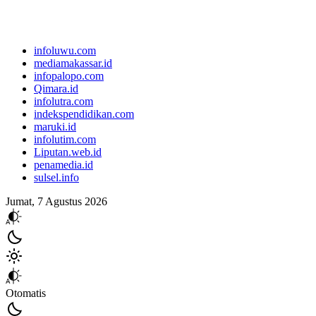
infoluwu.com
mediamakassar.id
infopalopo.com
Qimara.id
infolutra.com
indekspendidikan.com
maruki.id
infolutim.com
Liputan.web.id
penamedia.id
sulsel.info
Jumat, 7 Agustus 2026
Otomatis