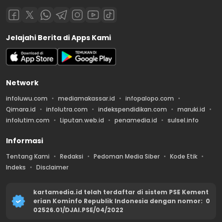
Jelajahi Berita di Apps Kami
Network
infoluwu.com
mediamakassar.id
infopalopo.com
Qimara.id
infolutra.com
indekspendidikan.com
maruki.id
infolutim.com
Liputan.web.id
penamedia.id
sulsel.info
Informasi
Tentang Kami
Redaksi
Pedoman Media Siber
Kode Etik
Indeks
Disclaimer
kartamedia.id telah terdaftar di sistem PSE Kement
erian Kominfo Republik Indonesia dengan nomor: 0
02526.01/DJAI.PSE/04/2022