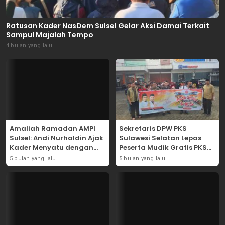
Ratusan Kader NasDem Sulsel Gelar Aksi Damai Terkait
Sampul Majalah Tempo
4 bulan yang lalu
Amaliah Ramadan AMPI
Sekretaris DPW PKS
Sulsel: Andi Nurhaldin Ajak
Sulawesi Selatan Lepas
Kader Menyatu dengan
Peserta Mudik Gratis PKS
Kaum Dhuafa
2026
5 bulan yang lalu
5 bulan yang lalu