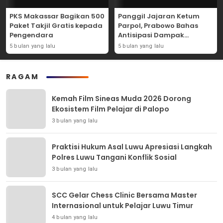
PKS Makassar Bagikan 500
Panggil Jajaran Ketum
Paket Takjil Gratis kepada
Parpol, Prabowo Bahas
Pengendara
Antisipasi Dampak
Geopolitik Dunia Usia
5 bulan yang lalu
5 bulan yang lalu
Konflik Iran-AS
RAGAM
Kemah Film Sineas Muda 2026 Dorong
Ekosistem Film Pelajar di Palopo
3 bulan yang lalu
Praktisi Hukum Asal Luwu Apresiasi Langkah
Polres Luwu Tangani Konflik Sosial
3 bulan yang lalu
SCC Gelar Chess Clinic Bersama Master
Internasional untuk Pelajar Luwu Timur
4 bulan yang lalu