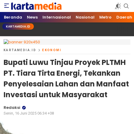
kartamedia.id
Jujur Mengabari
Beranda
News
Internasional
Nasional
Metro
Daerah
KARTAMEDIA.ID
KARTAMEDIA.ID
EKONOMI
Bupati Luwu Tinjau Proyek PLTMH
PT. Tiara Tirta Energi, Tekankan
Penyelesaian Lahan dan Manfaat
Investasi untuk Masyarakat
Redaksi
Senin, 16 Juni 2025 06:34 +08