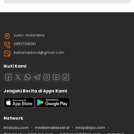
Luwu- Indonesia
085173181161
kartamedia.id@gmail.com
Ikuti Kami
Jelajahi Berita di Apps Kami
Network
infoluwu.com
mediamakassar.id
infopalopo.com