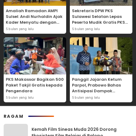
Amaliah Ramadan AMPI
Sekretaris DPW PKS
Sulsel: Andi Nurhaldin Ajak
Sulawesi Selatan Lepas
Kader Menyatu dengan
Peserta Mudik Gratis PKS
Kaum Dhuafa
2026
5 bulan yang lalu
5 bulan yang lalu
PKS Makassar Bagikan 500
Panggil Jajaran Ketum
Paket Takjil Gratis kepada
Parpol, Prabowo Bahas
Pengendara
Antisipasi Dampak
Geopolitik Dunia Usia
5 bulan yang lalu
5 bulan yang lalu
Konflik Iran-AS
RAGAM
Kemah Film Sineas Muda 2026 Dorong
Ekosistem Film Pelajar di Palopo