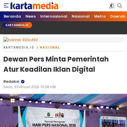
kartamedia.id
Jujur Mengabari
Beranda
News
Internasional
Nasional
Metro
Daerah
KARTAMEDIA.ID
KARTAMEDIA.ID
NASIONAL
Dewan Pers Minta Pemerintah
Atur Keadilan Iklan Digital
Redaksi
Senin, 9 Februari 2026 10:58 +08