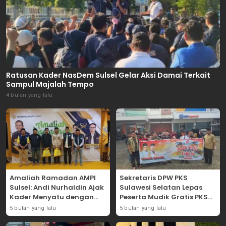
Ratusan Kader NasDem Sulsel Gelar Aksi Damai Terkait
Sampul Majalah Tempo
4 bulan yang lalu
Amaliah Ramadan AMPI
Sekretaris DPW PKS
Sulsel: Andi Nurhaldin Ajak
Sulawesi Selatan Lepas
Kader Menyatu dengan
Peserta Mudik Gratis PKS
Kaum Dhuafa
2026
5 bulan yang lalu
5 bulan yang lalu