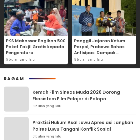
PKS Makassar Bagikan 500
Panggil Jajaran Ketum
Paket Takjil Gratis kepada
Parpol, Prabowo Bahas
Pengendara
Antisipasi Dampak
Geopolitik Dunia Usia
5 bulan yang lalu
5 bulan yang lalu
Konflik Iran-AS
RAGAM
Kemah Film Sineas Muda 2026 Dorong
Ekosistem Film Pelajar di Palopo
3 bulan yang lalu
Praktisi Hukum Asal Luwu Apresiasi Langkah
Polres Luwu Tangani Konflik Sosial
3 bulan yang lalu