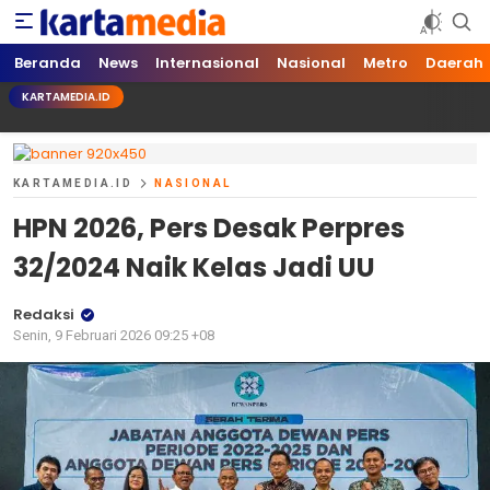
kartamedia.id
Jujur Mengabari
Beranda
News
Internasional
Nasional
Metro
Daerah
KARTAMEDIA.ID
KARTAMEDIA.ID
NASIONAL
HPN 2026, Pers Desak Perpres
32/2024 Naik Kelas Jadi UU
Redaksi
Senin, 9 Februari 2026 09:25 +08