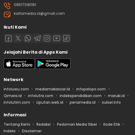
085173181161
kartamedia.id@gmail.com
Ikuti Kami
Jelajahi Berita di Apps Kami
Network
infoluwu.com
mediamakassar.id
infopalopo.com
Qimara.id
infolutra.com
indekspendidikan.com
maruki.id
infolutim.com
Liputan.web.id
penamedia.id
sulsel.info
Informasi
Tentang Kami
Redaksi
Pedoman Media Siber
Kode Etik
Indeks
Disclaimer