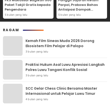
PKS Makassar Bagikan 500
Panggil Jajaran Ketum
Paket Takjil Gratis kepada
Parpol, Prabowo Bahas
Pengendara
Antisipasi Dampak
Geopolitik Dunia Usia
5 bulan yang lalu
5 bulan yang lalu
Konflik Iran-AS
RAGAM
Kemah Film Sineas Muda 2026 Dorong
Ekosistem Film Pelajar di Palopo
3 bulan yang lalu
Praktisi Hukum Asal Luwu Apresiasi Langkah
Polres Luwu Tangani Konflik Sosial
3 bulan yang lalu
SCC Gelar Chess Clinic Bersama Master
Internasional untuk Pelajar Luwu Timur
4 bulan yang lalu