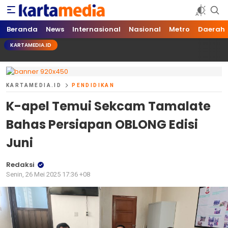
kartamedia.id
Jujur Mengabari
Beranda
News
Internasional
Nasional
Metro
Daerah
KARTAMEDIA.ID
KARTAMEDIA.ID
PENDIDIKAN
K-apel Temui Sekcam Tamalate
Bahas Persiapan OBLONG Edisi
Juni
Redaksi
Senin, 26 Mei 2025 17:36 +08