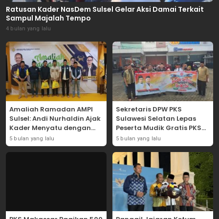
Ratusan Kader NasDem Sulsel Gelar Aksi Damai Terkait
Sampul Majalah Tempo
4 bulan yang lalu
Amaliah Ramadan AMPI
Sekretaris DPW PKS
Sulsel: Andi Nurhaldin Ajak
Sulawesi Selatan Lepas
Kader Menyatu dengan
Peserta Mudik Gratis PKS
Kaum Dhuafa
2026
5 bulan yang lalu
5 bulan yang lalu