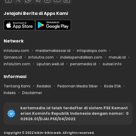
Jelajahi Berita di Apps Kami
Network
infoluwu.com
mediamakassar.id
infopalopo.com
Qimara.id
infolutra.com
indekspendidikan.com
maruki.id
infolutim.com
Liputan.web.id
penamedia.id
sulsel.info
Informasi
Tentang Kami
Redaksi
Pedoman Media Siber
Kode Etik
Indeks
Disclaimer
kartamedia.id telah terdaftar di sistem PSE Kement
erian Kominfo Republik Indonesia dengan nomor: 0
02526.01/DJAI.PSE/04/2022
Copyright © 2022 bikin-bikin web. All rights reserved.