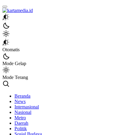
kartamedia.id
Jujur Mengabari
Otomatis
Mode Gelap
Mode Terang
Beranda
News
Internasional
Nasional
Metro
Daerah
Politik
Sosial Budaya