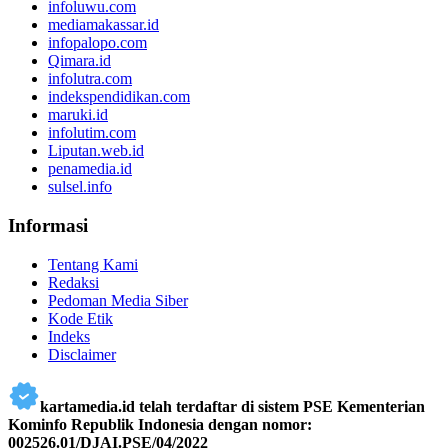
infoluwu.com
mediamakassar.id
infopalopo.com
Qimara.id
infolutra.com
indekspendidikan.com
maruki.id
infolutim.com
Liputan.web.id
penamedia.id
sulsel.info
Informasi
Tentang Kami
Redaksi
Pedoman Media Siber
Kode Etik
Indeks
Disclaimer
kartamedia.id telah terdaftar di sistem PSE Kementerian
Kominfo Republik Indonesia dengan nomor:
002526.01/DJAI.PSE/04/2022