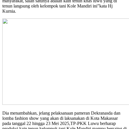
masyarakat, salah satunya adalah kain tenun khas luwu yang di
tenun langsung oleh kelompok tani Kole Mandiri ini”kata Hj
Kurnia.
Dia menambahkan, jelang pelaksanaan pameran Dekranasda dan
lomba fashion show yang akan di laksanakan di Kota Makassar
pada tanggal 22 hingga 23 Mei 2025,TP-PKK Luwu berharap
produksi kain tenun kelompok tani Kole Mandiri mampu bersaing di