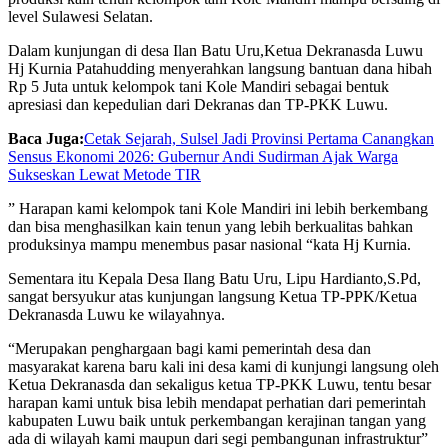
level Sulawesi Selatan.
Dalam kunjungan di desa Ilan Batu Uru,Ketua Dekranasda Luwu
Hj Kurnia Patahudding menyerahkan langsung bantuan dana hibah
Rp 5 Juta untuk kelompok tani Kole Mandiri sebagai bentuk
apresiasi dan kepedulian dari Dekranas dan TP-PKK Luwu.
Baca Juga:
Cetak Sejarah, Sulsel Jadi Provinsi Pertama Canangkan
Sensus Ekonomi 2026: Gubernur Andi Sudirman Ajak Warga
Sukseskan Lewat Metode TIR
” Harapan kami kelompok tani Kole Mandiri ini lebih berkembang
dan bisa menghasilkan kain tenun yang lebih berkualitas bahkan
produksinya mampu menembus pasar nasional “kata Hj Kurnia.
Sementara itu Kepala Desa Ilang Batu Uru, Lipu Hardianto,S.Pd,
sangat bersyukur atas kunjungan langsung Ketua TP-PPK/Ketua
Dekranasda Luwu ke wilayahnya.
“Merupakan penghargaan bagi kami pemerintah desa dan
masyarakat karena baru kali ini desa kami di kunjungi langsung oleh
Ketua Dekranasda dan sekaligus ketua TP-PKK Luwu, tentu besar
harapan kami untuk bisa lebih mendapat perhatian dari pemerintah
kabupaten Luwu baik untuk perkembangan kerajinan tangan yang
ada di wilayah kami maupun dari segi pembangunan infrastruktur”