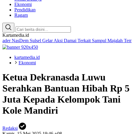
Ekonomi
Pendidikan
Ragam
Kartamedia.id
NasDem Sulsel Gelar Aksi Damai Terkait Sampul Majalah Tempo
Amal
kartamedia.id
Ekonomi
Ketua Dekranasda Luwu
Serahkan Bantuan Hibah Rp 5
Juta Kepada Kelompok Tani
Kole Mandiri
Redaksi
Kamis, 15 Mei 2025 19:46 +08