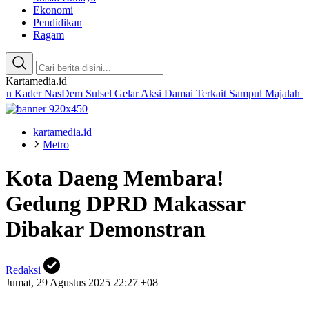
Ekonomi
Pendidikan
Ragam
Kartamedia.id
 NasDem Sulsel Gelar Aksi Damai Terkait Sampul Majalah Tempo
Ama
kartamedia.id
Metro
Kota Daeng Membara!
Gedung DPRD Makassar
Dibakar Demonstran
Redaksi
Jumat, 29 Agustus 2025 22:27 +08