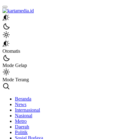
kartamedia.id
Jujur Mengabari
Otomatis
Mode Gelap
Mode Terang
Beranda
News
Internasional
Nasional
Metro
Daerah
Politik
Sosial Budaya