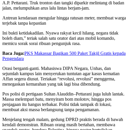
A.P. Pettarani. Truk tronton dan tangki diparkir melintang di badan
jalan, melumpuhkan arus lalu lintas berjam-jam.
Antrean kendaraan mengular hingga ratusan meter, membuat warga
terjebak tanpa kepastian
Ini bukti ketidakadilan. Nyawa rakyat kecil hilang, negara tidak
boleh diam,” teriak salah satu orator dari atas mobil komando,
memicu sorak sorai ribuan pengunjuk rasa.
Baca Juga:
PKS Makassar Bagikan 500 Paket Takjil Gratis kepada
Pengendara
Orasi berganti-ganti. Mahasiswa DIPA Negara, Unhas, dan
sejumlah kampus lain menyerukan tuntutan agar kasus kematian
Affan segera diusut. Teriakan “revolusi, revolusi” menggema,
menegaskan kemarahan yang tak lagi bisa dibendung.
Pos polisi di pertigaan Sultan Alauddin–Pettarani juga luluh lantak.
Massa melempari batu, menyiram bom molotov, hingga pos
penjagaan itu hangus terbakar. Polisi tidak tampak di lokasi,
membuat aksi massa berlangsung tanpa pengamanan.
Menjelang tengah malam, gedung DPRD praktis berada di bawah
kendali demonstran. Ribuan orang masih bertahan, membawa
spanduk protes, bendera Palestina, hingga poster bertuliskan