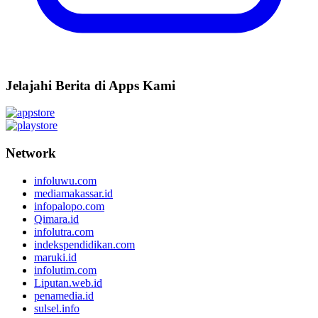
Jelajahi Berita di Apps Kami
Network
infoluwu.com
mediamakassar.id
infopalopo.com
Qimara.id
infolutra.com
indekspendidikan.com
maruki.id
infolutim.com
Liputan.web.id
penamedia.id
sulsel.info