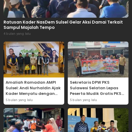
Ratusan Kader NasDem Sulsel Gelar Aksi Damai Terkait
Sampul Majalah Tempo
4 bulan yang lalu
Amaliah Ramadan AMPI
Sekretaris DPW PKS
Sulsel: Andi Nurhaldin Ajak
Sulawesi Selatan Lepas
Kader Menyatu dengan
Peserta Mudik Gratis PKS
Kaum Dhuafa
2026
5 bulan yang lalu
5 bulan yang lalu