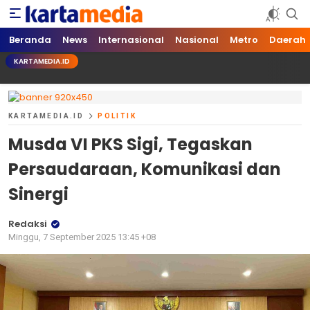
kartamedia.id
Jujur Mengabari
Beranda
News
Internasional
Nasional
Metro
Daerah
KARTAMEDIA.ID
KARTAMEDIA.ID
POLITIK
Musda VI PKS Sigi, Tegaskan
Persaudaraan, Komunikasi dan
Sinergi
Redaksi
Minggu, 7 September 2025 13:45 +08