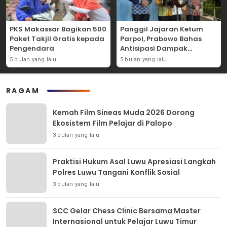
PKS Makassar Bagikan 500
Panggil Jajaran Ketum
Paket Takjil Gratis kepada
Parpol, Prabowo Bahas
Pengendara
Antisipasi Dampak
Geopolitik Dunia Usia
5 bulan yang lalu
5 bulan yang lalu
Konflik Iran-AS
RAGAM
Kemah Film Sineas Muda 2026 Dorong
Ekosistem Film Pelajar di Palopo
3 bulan yang lalu
Praktisi Hukum Asal Luwu Apresiasi Langkah
Polres Luwu Tangani Konflik Sosial
3 bulan yang lalu
SCC Gelar Chess Clinic Bersama Master
Internasional untuk Pelajar Luwu Timur