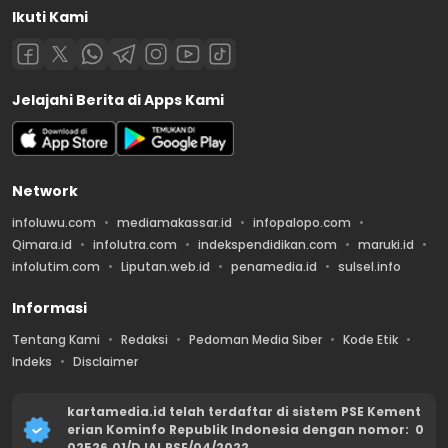
Ikuti Kami
Jelajahi Berita di Apps Kami
Network
infoluwu.com
mediamakassar.id
infopalopo.com
Qimara.id
infolutra.com
indekspendidikan.com
maruki.id
infolutim.com
Liputan.web.id
penamedia.id
sulsel.info
Informasi
Tentang Kami
Redaksi
Pedoman Media Siber
Kode Etik
Indeks
Disclaimer
kartamedia.id telah terdaftar di sistem PSE Kement
erian Kominfo Republik Indonesia dengan nomor: 0
02526.01/DJAI.PSE/04/2022