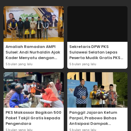
Amaliah Ramadan AMPI
Sekretaris DPW PKS
Sulsel: Andi Nurhaldin Ajak
Sulawesi Selatan Lepas
Kader Menyatu dengan
Peserta Mudik Gratis PKS
Kaum Dhuafa
2026
5 bulan yang lalu
5 bulan yang lalu
PKS Makassar Bagikan 500
Panggil Jajaran Ketum
Paket Takjil Gratis kepada
Parpol, Prabowo Bahas
Pengendara
Antisipasi Dampak
Geopolitik Dunia Usia
5 bulan yang lalu
5 bulan yang lalu