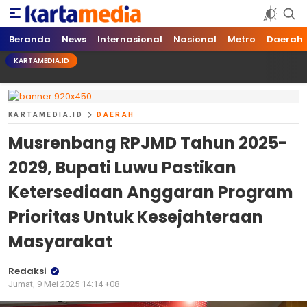
kartamedia.id
Jujur Mengabari
Beranda
News
Internasional
Nasional
Metro
Daerah
KARTAMEDIA.ID
KARTAMEDIA.ID
DAERAH
Musrenbang RPJMD Tahun 2025-
2029, Bupati Luwu Pastikan
Ketersediaan Anggaran Program
Prioritas Untuk Kesejahteraan
Masyarakat
Redaksi
Jumat, 9 Mei 2025 14:14 +08